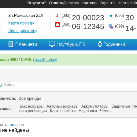
Як купити?
Оплата/Доставка
Контакти
Гарантія
Карта сай
Ул.Рымарская 23А
(093)
20-00023
(096)
30
Карта проїзду
(050)
06-12345
(099)
14
Лист директору
Планшети
Ноутбуки, ПК
Годинники
номер 0991419948,
iTmaxKharkov
я
/
Nokia
Все бренды
одитель:
iАксессуары
Авто-аксессуары
Аккумуляторы
Защитные пл
суары :
синхронизации
Карты памяти
Наушники
Чехлы
ать:
по цене
 не найдены