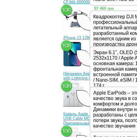
CP.MA.00000656.01)
87 460 грн
Квадрокоптер DJI M
профессиональны
летательный аппара
разработанный ком
iPhone 13 128Gb Blue
является одним из
производства дрон
23 330 грн
представляет соб
Экран 6.1", OLED (
в серии Mavic и о
2532x1170 / Apple 
качеством съемки
основная камера: 1
функциями и улуч
фронтальная камер
производительност
Наушники Apple EarPods
встроенной памяти 
предназначенной 
with Lightning Connector
/ Nano-SIM, eSIM / 1
профессиональных
1 350 грн
174 г
видеооператоров.
Apple EarPods – э
качество звука в с
комфортом и долго
Динамики внутри 
Кабель Apple Lightning to
разработаны с це
USB Cable MD818ZM
потери звука, поэ
Оригинальный!
качество звучания
630 грн