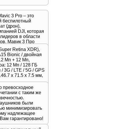
avic 3 Pro – это
й беспилотный
т (дрон),
панией DJI, которая
 лидеров в области
ов. Мавик 3 Про
ой новейшую модель
Super Retina XDR),
тличается высоким
A15 Bionic / двойная
, продвинутыми
2 Мп + 12 Мп,
шенной
а: 12 Мп / 128 ГБ
ью,
/ 3G / LTE / 5G / GPS
для
46.7 х 71.5 х 7.5 мм,
 фотографов и
то превосходное
очетании с таким же
вечностью.
наушников были
лью минимизировать
тому надлежащее
 Вам гарантировано!