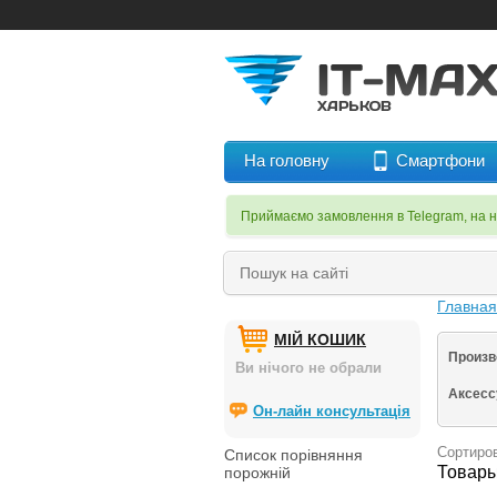
На головну
Смартфони
Приймаємо замовлення в Telegram, на 
Главна
МІЙ КОШИК
Произв
Ви нічого не обрали
Аксес
Он-лайн консультація
Сортиров
Список порівняння
Товары
порожній