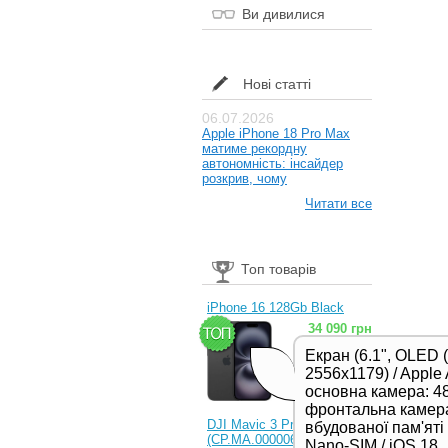
Ви дивилися
Нові статті
06.07.2026
Apple iPhone 18 Pro Max
матиме рекордну
автономність: інсайдер
розкрив, чому
Читати все
Топ товарів
iPhone 16 128Gb Black
34 090 грн
Екран (6.1", OLED 
2556x1179) / Apple 
основна камера: 48
фронтальна камера
DJI Mavic 3 Pro (RC)
вбудованої пам'яті /
(CP.MA.00000654.01,
Nano-SIM / iOS 18