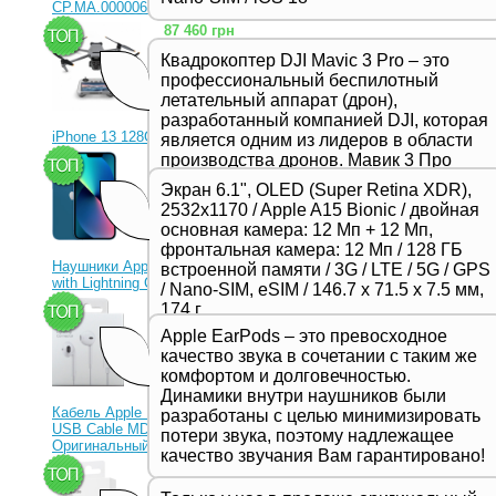
CP.MA.00000656.01)
87 460 грн
Квадрокоптер DJI Mavic 3 Pro – это
профессиональный беспилотный
летательный аппарат (дрон),
разработанный компанией DJI, которая
iPhone 13 128Gb Blue
является одним из лидеров в области
производства дронов. Мавик 3 Про
23 330 грн
представляет собой новейшую модель
Экран 6.1", OLED (Super Retina XDR),
в серии Mavic и отличается высоким
2532x1170 / Apple A15 Bionic / двойная
качеством съемки, продвинутыми
основная камера: 12 Мп + 12 Мп,
функциями и улучшенной
фронтальная камера: 12 Мп / 128 ГБ
производительностью,
Наушники Apple EarPods
встроенной памяти / 3G / LTE / 5G / GPS
предназначенной для
with Lightning Connector
/ Nano-SIM, eSIM / 146.7 х 71.5 х 7.5 мм,
профессиональных фотографов и
1 350 грн
174 г
видеооператоров.
Apple EarPods – это превосходное
качество звука в сочетании с таким же
комфортом и долговечностью.
Динамики внутри наушников были
Кабель Apple Lightning to
разработаны с целью минимизировать
USB Cable MD818ZM
потери звука, поэтому надлежащее
Оригинальный!
качество звучания Вам гарантировано!
630 грн