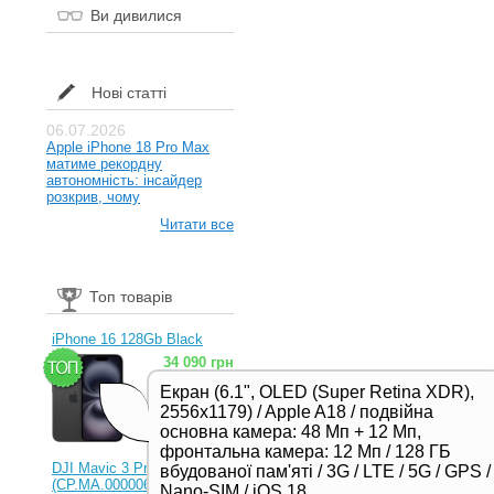
Ви дивилися
Нові статті
06.07.2026
Apple iPhone 18 Pro Max
матиме рекордну
автономність: інсайдер
розкрив, чому
Читати все
Топ товарів
iPhone 16 128Gb Black
34 090 грн
Екран (6.1", OLED (Super Retina XDR),
2556x1179) / Apple A18 / подвійна
основна камера: 48 Мп + 12 Мп,
фронтальна камера: 12 Мп / 128 ГБ
DJI Mavic 3 Pro (RC)
вбудованої пам'яті / 3G / LTE / 5G / GPS /
(CP.MA.00000654.01,
Nano-SIM / iOS 18