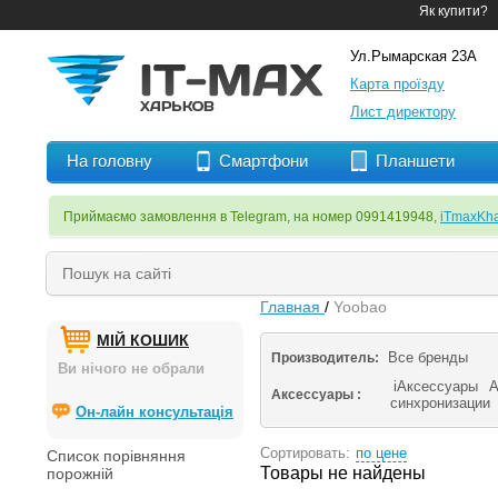
Як купити?
Ул.Рымарская 23А
Карта проїзду
Лист директору
На головну
Смартфони
Планшети
Приймаємо замовлення в Telegram, на номер 0991419948,
iTmaxKha
Главная
/
Yoobao
МІЙ КОШИК
Все бренды
Производитель:
Ви нічого не обрали
iАксессуары
А
Аксессуары :
синхронизации
Он-лайн консультація
Сортировать:
по цене
Список порівняння
Товары не найдены
порожній