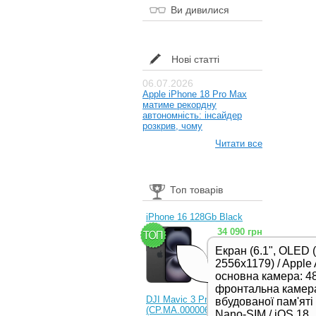
Ви дивилися
Нові статті
06.07.2026
Apple iPhone 18 Pro Max
матиме рекордну
автономність: інсайдер
розкрив, чому
Читати все
Топ товарів
iPhone 16 128Gb Black
34 090 грн
Екран (6.1", OLED 
2556x1179) / Apple 
основна камера: 48
фронтальна камера
DJI Mavic 3 Pro (RC)
вбудованої пам'яті /
(CP.MA.00000654.01,
Nano-SIM / iOS 18