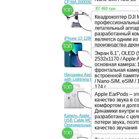
CP.MA.00000656.01)
87 460 грн
Квадрокоптер DJI M
профессиональны
летательный аппара
разработанный ком
iPhone 13 128Gb Blue
является одним из
производства дрон
23 330 грн
представляет соб
Экран 6.1", OLED (
в серии Mavic и о
2532x1170 / Apple 
качеством съемки
основная камера: 1
функциями и улуч
фронтальная камер
производительност
Наушники Apple EarPods
встроенной памяти 
предназначенной 
with Lightning Connector
/ Nano-SIM, eSIM / 1
профессиональных
1 350 грн
174 г
видеооператоров.
Apple EarPods – э
качество звука в с
комфортом и долго
Динамики внутри 
Кабель Apple Lightning to
разработаны с це
USB Cable MD818ZM
потери звука, поэ
Оригинальный!
качество звучания
630 грн