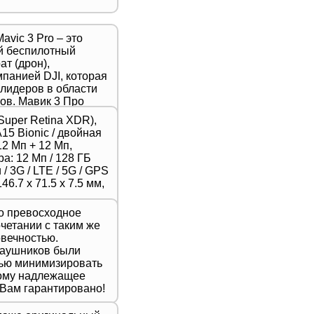
avic 3 Pro – это
й беспилотный
т (дрон),
панией DJI, которая
 лидеров в области
ов. Мавик 3 Про
ой новейшую модель
Super Retina XDR),
тличается высоким
A15 Bionic / двойная
, продвинутыми
2 Мп + 12 Мп,
шенной
а: 12 Мп / 128 ГБ
ью,
/ 3G / LTE / 5G / GPS
для
46.7 х 71.5 х 7.5 мм,
 фотографов и
то превосходное
очетании с таким же
вечностью.
наушников были
лью минимизировать
тому надлежащее
 Вам гарантировано!