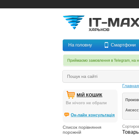
На головну
Смартфони
Приймаємо замовлення в Telegram, на 
Главна
МІЙ КОШИК
Произв
Ви нічого не обрали
Аксес
Он-лайн консультація
Сортиров
Список порівняння
Товары
порожній