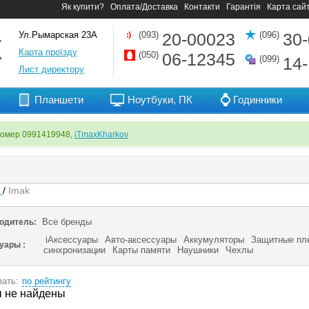
Як купити?
Оплата/Доставка
Контакти
Гарантія
Карта сай
Ул.Рымарская 23А
(093)
20-00023
(096)
30
Карта проїзду
(050)
06-12345
(099)
14
Лист директору
Планшети
Ноутбуки, ПК
Годинники
номер 0991419948,
iTmaxKharkov
я
/
Imak
Все бренды
одитель:
iАксессуары
Авто-аксессуары
Аккумуляторы
Защитные пл
суары :
синхронизации
Карты памяти
Наушники
Чехлы
ать:
по рейтингу
 не найдены