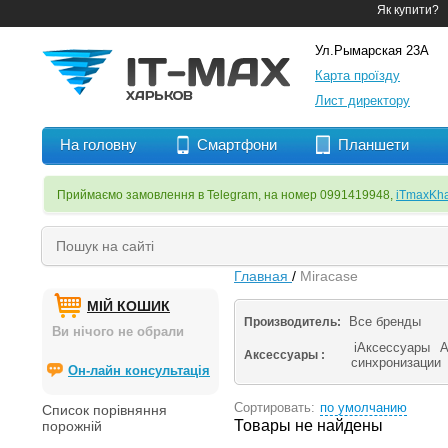
Як купити?
Ул.Рымарская 23А
Карта проїзду
Лист директору
На головну
Смартфони
Планшети
Приймаємо замовлення в Telegram, на номер 0991419948,
iTmaxKha
Главная
/
Miracase
МІЙ КОШИК
Все бренды
Производитель:
Ви нічого не обрали
iАксессуары
А
Аксессуары :
синхронизации
Он-лайн консультація
Сортировать:
по умолчанию
Список порівняння
Товары не найдены
порожній