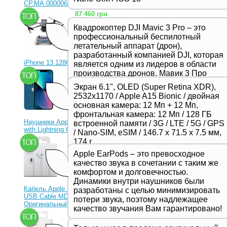
CP.MA.00000656.01)
87 460 грн
Квадрокоптер DJI Mavic 3 Pro – это
профессиональный беспилотный
летательный аппарат (дрон),
разработанный компанией DJI, которая
iPhone 13 128Gb Blue
является одним из лидеров в области
производства дронов. Мавик 3 Про
23 330 грн
представляет собой новейшую модель
Экран 6.1", OLED (Super Retina XDR),
в серии Mavic и отличается высоким
2532x1170 / Apple A15 Bionic / двойная
качеством съемки, продвинутыми
основная камера: 12 Мп + 12 Мп,
функциями и улучшенной
фронтальная камера: 12 Мп / 128 ГБ
производительностью,
Наушники Apple EarPods
встроенной памяти / 3G / LTE / 5G / GPS
предназначенной для
with Lightning Connector
/ Nano-SIM, eSIM / 146.7 х 71.5 х 7.5 мм,
профессиональных фотографов и
1 350 грн
174 г
видеооператоров.
Apple EarPods – это превосходное
качество звука в сочетании с таким же
комфортом и долговечностью.
Динамики внутри наушников были
Кабель Apple Lightning to
разработаны с целью минимизировать
USB Cable MD818ZM
потери звука, поэтому надлежащее
Оригинальный!
качество звучания Вам гарантировано!
630 грн