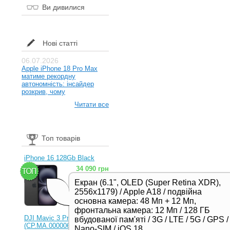
Ви дивилися
Нові статті
06.07.2026
Apple iPhone 18 Pro Max
матиме рекордну
автономність: інсайдер
розкрив, чому
Читати все
Топ товарів
iPhone 16 128Gb Black
34 090 грн
Екран (6.1", OLED (Super Retina XDR),
2556x1179) / Apple A18 / подвійна
основна камера: 48 Мп + 12 Мп,
фронтальна камера: 12 Мп / 128 ГБ
DJI Mavic 3 Pro (RC)
вбудованої пам'яті / 3G / LTE / 5G / GPS /
(CP.MA.00000654.01,
Nano-SIM / iOS 18