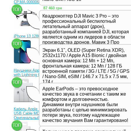
CP.MA.00000656.01)
87 460 грн
Квадрокоптер DJI Mavic 3 Pro – это
профессиональный беспилотный
летательный аппарат (дрон),
разработанный компанией DJI, которая
iPhone 13 128Gb Blue
является одним из лидеров в области
производства дронов. Мавик 3 Про
23 330 грн
представляет собой новейшую модель
Экран 6.1", OLED (Super Retina XDR),
в серии Mavic и отличается высоким
2532x1170 / Apple A15 Bionic / двойная
качеством съемки, продвинутыми
основная камера: 12 Мп + 12 Мп,
функциями и улучшенной
фронтальная камера: 12 Мп / 128 ГБ
производительностью,
Наушники Apple EarPods
встроенной памяти / 3G / LTE / 5G / GPS
предназначенной для
with Lightning Connector
/ Nano-SIM, eSIM / 146.7 х 71.5 х 7.5 мм,
профессиональных фотографов и
1 350 грн
174 г
видеооператоров.
Apple EarPods – это превосходное
качество звука в сочетании с таким же
комфортом и долговечностью.
Динамики внутри наушников были
Кабель Apple Lightning to
разработаны с целью минимизировать
USB Cable MD818ZM
потери звука, поэтому надлежащее
Оригинальный!
качество звучания Вам гарантировано!
630 грн