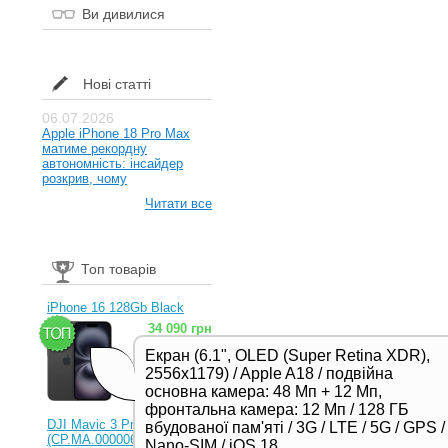
Ви дивилися
Нові статті
06.07.2026
Apple iPhone 18 Pro Max
матиме рекордну
автономність: інсайдер
розкрив, чому
Читати все
Топ товарів
iPhone 16 128Gb Black
34 090 грн
Екран (6.1", OLED (Super Retina XDR),
2556x1179) / Apple A18 / подвійна
основна камера: 48 Мп + 12 Мп,
фронтальна камера: 12 Мп / 128 ГБ
DJI Mavic 3 Pro (RC)
вбудованої пам'яті / 3G / LTE / 5G / GPS /
(CP.MA.00000654.01,
Nano-SIM / iOS 18