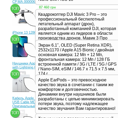
CP.MA.00000656.01)
87 460 грн
Квадрокоптер DJI Mavic 3 Pro – это
профессиональный беспилотный
летательный аппарат (дрон),
разработанный компанией DJI, которая
iPhone 13 128Gb Blue
является одним из лидеров в области
производства дронов. Мавик 3 Про
23 330 грн
представляет собой новейшую модель
Экран 6.1", OLED (Super Retina XDR),
в серии Mavic и отличается высоким
2532x1170 / Apple A15 Bionic / двойная
качеством съемки, продвинутыми
основная камера: 12 Мп + 12 Мп,
функциями и улучшенной
фронтальная камера: 12 Мп / 128 ГБ
производительностью,
Наушники Apple EarPods
встроенной памяти / 3G / LTE / 5G / GPS
предназначенной для
with Lightning Connector
/ Nano-SIM, eSIM / 146.7 х 71.5 х 7.5 мм,
профессиональных фотографов и
1 350 грн
174 г
видеооператоров.
Apple EarPods – это превосходное
качество звука в сочетании с таким же
комфортом и долговечностью.
Динамики внутри наушников были
Кабель Apple Lightning to
разработаны с целью минимизировать
USB Cable MD818ZM
потери звука, поэтому надлежащее
Оригинальный!
качество звучания Вам гарантировано!
630 грн