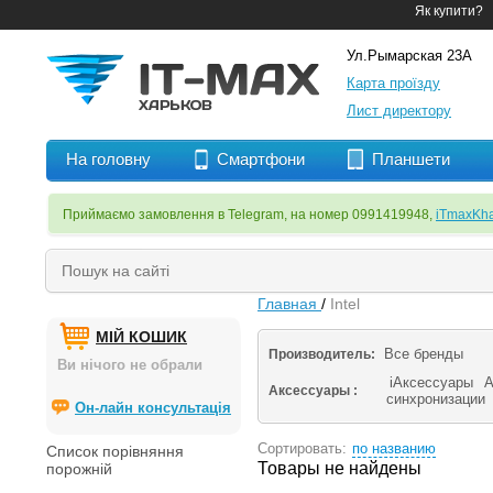
Як купити?
Ул.Рымарская 23А
Карта проїзду
Лист директору
На головну
Смартфони
Планшети
Приймаємо замовлення в Telegram, на номер 0991419948,
iTmaxKha
Главная
/
Intel
МІЙ КОШИК
Все бренды
Производитель:
Ви нічого не обрали
iАксессуары
А
Аксессуары :
синхронизации
Он-лайн консультація
Сортировать:
по названию
Список порівняння
Товары не найдены
порожній