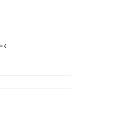
.
ов).