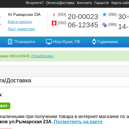
Як купити?
Оплата/Доставка
Контакти
Гарантія
Карта сай
Ул.Рымарская 23А
(093)
20-00023
(096)
30
Карта проїзду
(050)
06-12345
(099)
14
Лист директору
Планшети
Ноутбуки, ПК
Годинники
номер 0991419948,
iTmaxKharkov
а/Доставка
:
 наличными при получении товара в интернет-магазине по а
ьков ул.Рымарская 23А.
Посмотреть на карте