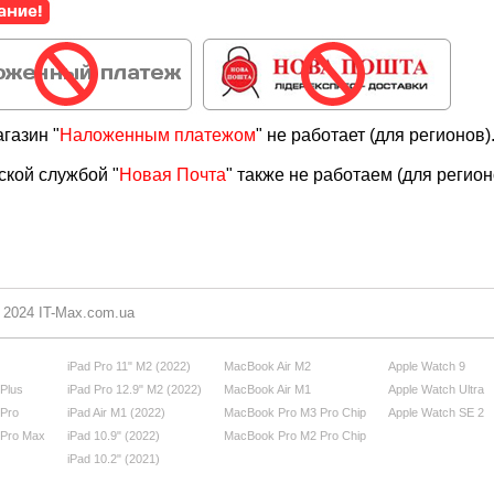
газин "
Наложенным платежом
" не работает (для регионов)
ской службой "
Новая Почта
" также не работаем (для регион
- 2024 IT-Max.com.ua
iPad Pro 11" M2 (2022)
MacBook Air M2
Apple Watch 9
 Plus
iPad Pro 12.9" M2 (2022)
MacBook Air M1
Apple Watch Ultra
 Pro
iPad Air M1 (2022)
MacBook Pro M3 Pro Chip
Apple Watch SE 2
 Pro Max
iPad 10.9" (2022)
MacBook Pro M2 Pro Chip
iPad 10.2" (2021)