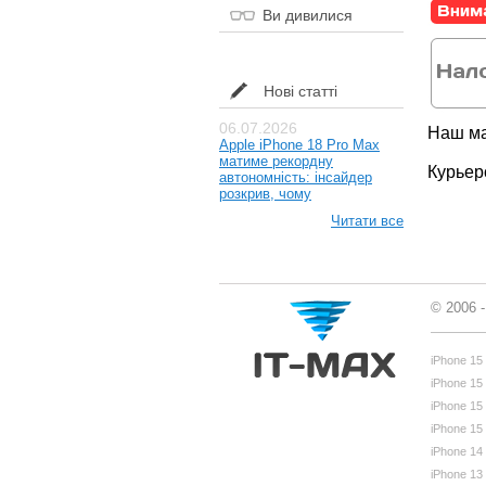
Ви дивилися
Нові статті
06.07.2026
Наш ма
Apple iPhone 18 Pro Max
матиме рекордну
Курьер
автономність: інсайдер
розкрив, чому
Читати все
© 2006 
iPhone 15
iPhone 15
iPhone 15
iPhone 15
iPhone 14
iPhone 13