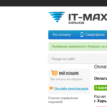
На головну
Смартфони
Приймаємо замовлення в Telegram, на 
Оплат
МІЙ КОШИК
Оплата
Ви нічого не обрали
Он-лайн консультація
Расчет
Список порівняння
г. Хар
порожній