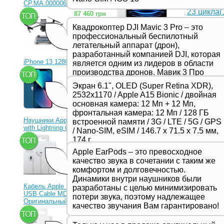
iPad Pro 
CP.MA.00000656.01)
23 цикла(
87 460 грн
Артикул: 
Квадрокоптер DJI Mavic 3 Pro – это
Якщо ви шук
профессиональный беспилотный
то ви может
летательный аппарат (дрон),
продажі при
разработанный компанией DJI, которая
гарантувати
iPhone 13 128Gb Blue
является одним из лидеров в области
магазині ви
наші б/в пр
производства дронов. Мавик 3 Про
23 330 грн
перед виста
представляет собой новейшую модель
Экран 6.1", OLED (Super Retina XDR),
пристрій, г
в серии Mavic и отличается высоким
загальну ес
2532x1170 / Apple A15 Bionic / двойная
качеством съемки, продвинутыми
продукти Ap
основная камера: 12 Мп + 12 Мп,
функциями и улучшенной
використанн
фронтальная камера: 12 Мп / 128 ГБ
отримуєте н
производительностью,
Наушники Apple EarPods
встроенной памяти / 3G / LTE / 5G / GPS
порівнянні 
предназначенной для
with Lightning Connector
/ Nano-SIM, eSIM / 146.7 х 71.5 х 7.5 мм,
що купуєте 
профессиональных фотографов и
1 350 грн
довгий час.
174 г
видеооператоров.
Подробнее
Apple EarPods – это превосходное
качество звука в сочетании с таким же
комфортом и долговечностью.
Динамики внутри наушников были
Кабель Apple Lightning to
разработаны с целью минимизировать
USB Cable MD818ZM
потери звука, поэтому надлежащее
Оригинальный!
качество звучания Вам гарантировано!
630 грн