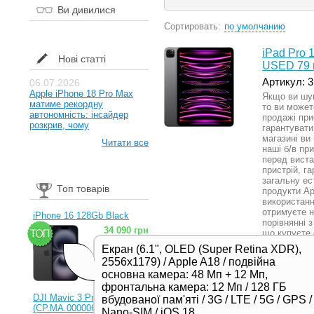
Ви дивилися
Сортировать:
по умолчанию
iPad Pro 
Нові статті
USED 79 ц
Артикул: 
06.07.2026
Apple iPhone 18 Pro Max
Якщо ви шук
матиме рекордну
то ви может
автономність: інсайдер
продажі при
розкрив, чому
гарантувати
магазині ви
Читати все
наші б/в пр
перед виста
пристрій, г
загальну ес
Топ товарів
продукти Ap
використанн
отримуєте н
iPhone 16 128Gb Black
порівнянні 
34 090 грн
що купуєте 
довгий час.
Екран (6.1", OLED (Super Retina XDR),
Подробнее
2556x1179) / Apple A18 / подвійна
основна камера: 48 Мп + 12 Мп,
фронтальна камера: 12 Мп / 128 ГБ
DJI Mavic 3 Pro (RC)
вбудованої пам'яті / 3G / LTE / 5G / GPS /
(CP.MA.00000654.01,
Nano-SIM / iOS 18