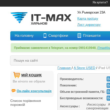
Як купити?
Ул.Рымарская 23А
Карта проїзду
Лист директору
На головну
Смартфони
Планшети
Приймаємо замовлення в Telegram, на номер 0991419948,
iTmaxKha
Главная
/
A Store USED
/
iPad U
МІЙ КОШИК
В
Производитель:
Ви нічого не обрали
В
Поколение:
Он-лайн консультація
В
Объем встроенной памяти, ГБ:
В
Беспроводные возможности:
Список порівняння
порожній
iАксессуары
А
Аксессуары :
синхронизации