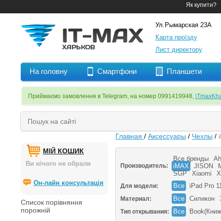
Як купити?
Ул.Рымарская 23А
Карта проїзду
Лист директору
На головну
Смартфони
Планшети
Приймаємо замовлення в Telegram, на номер 0991419948,
iTmaxKha
Главная
/
Аксессуары
/
Чехлы
/
МІЙ КОШИК
Все бренды
Ah
Ви нічого не обрали
Производитель:
iMAX
JISON
M
SGP
Xiaomi
X
Он-лайн консультація
Все
iPad Pro 1
Для модели:
Все
Силикон
Материал:
Список порівняння
порожній
Все
Book(Книж
Тип открывания: