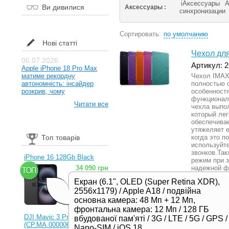
iАксессуары
А
Ви дивилися
Аксессуары :
синхронизации
Сортировать:
по умолчанию
Нові статті
Чехол для
06.07.2026
Артикул: 
Apple iPhone 18 Pro Max
матиме рекордну
Чехол IMAX 
автономність: інсайдер
полностью 
розкрив, чому
особенностя
функционал
Читати все
чехла выпол
который лег
обеспечивае
утяжеляет е
Топ товарів
когда это п
используйт
звонков.Та
iPhone 16 128Gb Black
режим при з
34 090 грн
надежной ф
встроенны 
Екран (6.1", OLED (Super Retina XDR),
и стильный,
2556x1179) / Apple A18 / подвійна
и прибавит 
поставляет
основна камера: 48 Мп + 12 Мп,
отличным п
фронтальна камера: 12 Мп / 128 ГБ
Подробнее
DJI Mavic 3 Pro (RC)
вбудованої пам'яті / 3G / LTE / 5G / GPS /
(CP.MA.00000654.01,
Nano-SIM / iOS 18