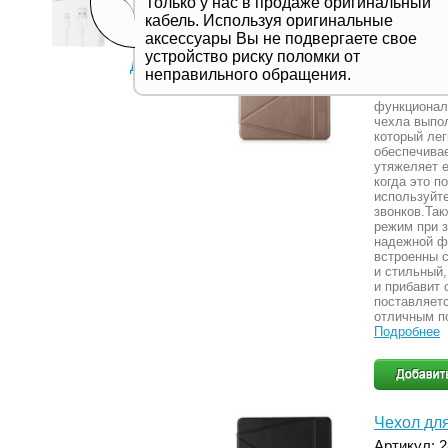
Только у нас в продаже оригинальный
Чехол для
кабель. Используя оригинальные
аксессуары Вы не подвергаете свое
Артикул: 
устройство риску поломки от
Чехол IMAX 
Дивитись все
неправильного обращения.
полностью 
особенностя
функционал
чехла выпол
который лег
обеспечивае
утяжеляет е
когда это п
используйт
звонков.Та
режим при з
надежной ф
встроенны 
и стильный,
и прибавит 
поставляет
отличным п
Подробнее
Чехол для
Артикул: 