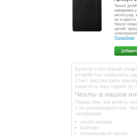
Чехол дляiP
наверняка 
аксессуар, 
но и просто
Чехол позв
целей: прос
электронной
Подробнее
Купили себе новый смарт
устройство покрылось ца
стоит рассмотреть приоб
защитить ваш гаджет от 
Чехлы в нашем ин
Перед тем, как купить ч
с их разновидностью. М
телефонов:
чехол книжка;
бампер;
силиконовый чехол.