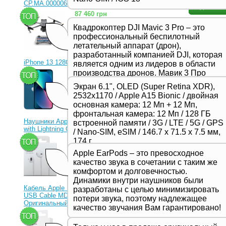
CP.MA.00000656.01)
87 460 грн
Квадрокоптер DJI Mavic 3 Pro – это
Чехол для
профессиональный беспилотный
Артикул: 
летательный аппарат (дрон),
Чехол IMAX 
разработанный компанией DJI, которая
полностью 
iPhone 13 128Gb Blue
является одним из лидеров в области
особенностя
производства дронов. Мавик 3 Про
23 330 грн
функционал
представляет собой новейшую модель
чехла выпол
Экран 6.1", OLED (Super Retina XDR),
в серии Mavic и отличается высоким
который лег
2532x1170 / Apple A15 Bionic / двойная
обеспечивае
качеством съемки, продвинутыми
основная камера: 12 Мп + 12 Мп,
утяжеляет е
функциями и улучшенной
фронтальная камера: 12 Мп / 128 ГБ
когда это п
производительностью,
используйт
Наушники Apple EarPods
встроенной памяти / 3G / LTE / 5G / GPS
предназначенной для
звонков.Та
with Lightning Connector
/ Nano-SIM, eSIM / 146.7 х 71.5 х 7.5 мм,
профессиональных фотографов и
режим при з
1 350 грн
174 г
надежной ф
видеооператоров.
встроенны 
Apple EarPods – это превосходное
и стильный,
качество звука в сочетании с таким же
и прибавит 
комфортом и долговечностью.
поставляет
Динамики внутри наушников были
отличным п
Кабель Apple Lightning to
разработаны с целью минимизировать
Подробнее
USB Cable MD818ZM
потери звука, поэтому надлежащее
Оригинальный!
качество звучания Вам гарантировано!
630 грн