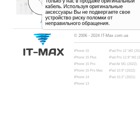
Только у нас в продаже оригинальный
Подробнее
кабель. Используя оригинальные
аксессуары Вы не подвергаете свое
устройство риску поломки от
Дивитись все
неправильного обращения.
© 2006 - 2024 IT-Max.com.ua
iPhone 15
iPad Pro 11" M2 (20
iPhone 15 Plus
iPad Pro 12.9" M2 (
iPhone 15 Pro
iPad Air M1 (2022)
iPhone 15 Pro Max
iPad 10.9" (2022)
iPhone 14
iPad 10.2" (2021)
iPhone 13