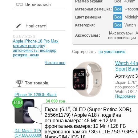
Все
40mm
Размер экрана:
Ви дивилися
Все
Фтороп
Материал ремешка:
Все
Midnigh
Цвет ремешка:
Все
Watch
Категория:
Нові статті
iАксессуары
А
Аксессуары :
06.07.2026
синхронизации
Apple iPhone 18 Pro Max
матиме рекордну
автономність: інсайдер
Сортировать:
по умолчанию
розкрив, чому
Читати все
Watch 44m
Sport Ban
Артикул: 
Экран 1.78
Топ товарів
процессор S
Watch OS 7 
iPhone 16 128Gb Black
Подробнее
34 090 грн
Екран (6.1", OLED (Super Retina XDR),
2556x1179) / Apple A18 / подвійна
основна камера: 48 Мп + 12 Мп,
Watch 44m
фронтальна камера: 12 Мп / 128 ГБ
Sport Ban
DJI Mavic 3 Pro (RC)
вбудованої пам'яті / 3G / LTE / 5G / GPS /
(CP.MA.00000654.01,
Артикул: 
Nano-SIM / iOS 18