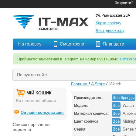
Як купити?
Ул.Рымарская 23А
Карта проїзду
Лист директору
На головну
Смартфони
Планшети
Приймаємо замовлення в Telegram, на номер 0991419948,
iTmaxKha
Главная
/
A Store
/
iWatch
МІЙ КОШИК
Все бренды
Производитель:
Ви нічого не обрали
Все
Watch
Модель:
Он-лайн консультація
Все
Алюми
Материал корпуса:
Все
Midnigh
Цвет корпуса:
Список порівняння
порожній
Все
Series
Серия: