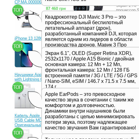
CP.MA.00000656.01)
Экран 1.78
87 460 грн
процессор S
Watch OS 7 
Квадрокоптер DJI Mavic 3 Pro – это
Подробнее
профессиональный беспилотный
летательный аппарат (дрон),
разработанный компанией DJI, которая
iPhone 13 128Gb Blue
является одним из лидеров в области
производства дронов. Мавик 3 Про
23 330 грн
Watch 44m
представляет собой новейшую модель
Sport Ban
Экран 6.1", OLED (Super Retina XDR),
в серии Mavic и отличается высоким
2532x1170 / Apple A15 Bionic / двойная
Артикул: 
качеством съемки, продвинутыми
основная камера: 12 Мп + 12 Мп,
Экран 1.78
функциями и улучшенной
фронтальная камера: 12 Мп / 128 ГБ
процессор S
производительностью,
Наушники Apple EarPods
встроенной памяти / 3G / LTE / 5G / GPS
Watch OS 7 
предназначенной для
with Lightning Connector
Подробнее
/ Nano-SIM, eSIM / 146.7 х 71.5 х 7.5 мм,
профессиональных фотографов и
1 350 грн
174 г
видеооператоров.
Apple EarPods – это превосходное
качество звука в сочетании с таким же
комфортом и долговечностью.
Watch 44m
Динамики внутри наушников были
Sport Ban
Кабель Apple Lightning to
разработаны с целью минимизировать
USB Cable MD818ZM
Артикул: 
потери звука, поэтому надлежащее
Оригинальный!
качество звучания Вам гарантировано!
Экран 1.78
630 грн
процессор S
Watch OS 7 