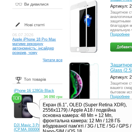
Ви дивилися
Артикул: 
Защитное с
аналогичны
защитными 
Нові статті
благодаря 
идеальную 
Подробнее
06.07.2026
Apple iPhone 18 Pro Max
матиме рекордну
автономність: інсайдер
розкрив, чому
Читати все
Защитное
Glass (2.
Артикул: 
Топ товарів
Защитное с
вашего смар
iPhone 16 128Gb Black
бытовом ис
Подробнее
34 090 грн
Екран (6.1", OLED (Super Retina XDR),
2556x1179) / Apple A18 / подвійна
основна камера: 48 Мп + 12 Мп,
фронтальна камера: 12 Мп / 128 ГБ
DJI Mavic 3 Pro (RC)
вбудованої пам'яті / 3G / LTE / 5G / GPS /
(CP.MA.00000654.01,
Nano-SIM / iOS 18