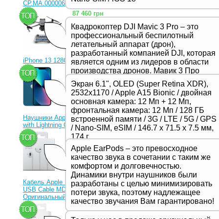
CP.MA.00000656.01)
87 460 грн
Квадрокоптер DJI Mavic 3 Pro – это
профессиональный беспилотный
летательный аппарат (дрон),
разработанный компанией DJI, которая
iPhone 13 128Gb Blue
является одним из лидеров в области
производства дронов. Мавик 3 Про
23 330 грн
представляет собой новейшую модель
Экран 6.1", OLED (Super Retina XDR),
в серии Mavic и отличается высоким
2532x1170 / Apple A15 Bionic / двойная
качеством съемки, продвинутыми
основная камера: 12 Мп + 12 Мп,
функциями и улучшенной
фронтальная камера: 12 Мп / 128 ГБ
производительностью,
Наушники Apple EarPods
встроенной памяти / 3G / LTE / 5G / GPS
предназначенной для
with Lightning Connector
/ Nano-SIM, eSIM / 146.7 х 71.5 х 7.5 мм,
профессиональных фотографов и
1 350 грн
174 г
видеооператоров.
Apple EarPods – это превосходное
качество звука в сочетании с таким же
комфортом и долговечностью.
Динамики внутри наушников были
Кабель Apple Lightning to
разработаны с целью минимизировать
USB Cable MD818ZM
потери звука, поэтому надлежащее
Оригинальный!
качество звучания Вам гарантировано!
630 грн