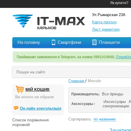
Як купити?
Ул.Рымарская 23А
Карта проїзду
Лист директору
На головну
Смартфони
Планшети
Приймаємо замовлення в Telegram, на номер 0991419948,
iTmaxKha
Главная
/
Mocolo
МІЙ КОШИК
Все бренды
Производитель:
Ви нічого не обрали
iАксессуары
А
Аксессуары :
синхронизации
Он-лайн консультація
Сортировать:
по названию
Список порівняння
порожній
Защитное 