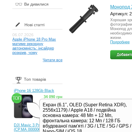
Ви дивилися
Монопод X
Артикул: 
Хорошая эр
фотографии
Нові статті
Монопод дл
необходимо
06.07.2026
жизни.
Apple iPhone 18 Pro Max
Подробнее
матиме рекордну
автономність: інсайдер
розкрив, чому
Читати все
Топ товарів
iPhone 16 128Gb Black
34 090 грн
Екран (6.1", OLED (Super Retina XDR),
2556x1179) / Apple A18 / подвійна
основна камера: 48 Мп + 12 Мп,
фронтальна камера: 12 Мп / 128 ГБ
DJI Mavic 3 Pro (RC)
вбудованої пам'яті / 3G / LTE / 5G / GPS /
(CP.MA.00000654.01,
Nano-SIM / iOS 18