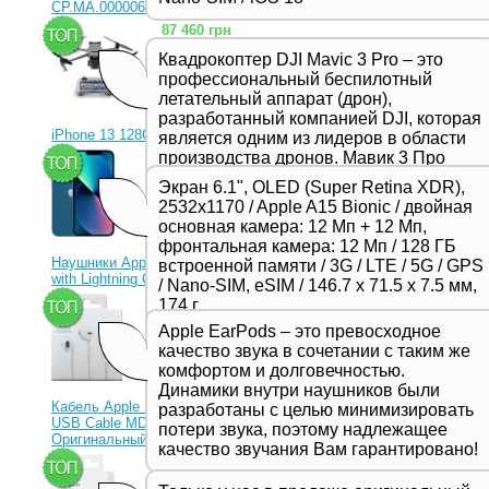
CP.MA.00000656.01)
87 460 грн
Квадрокоптер DJI Mavic 3 Pro – это
профессиональный беспилотный
летательный аппарат (дрон),
разработанный компанией DJI, которая
iPhone 13 128Gb Blue
является одним из лидеров в области
производства дронов. Мавик 3 Про
23 330 грн
представляет собой новейшую модель
Экран 6.1", OLED (Super Retina XDR),
в серии Mavic и отличается высоким
2532x1170 / Apple A15 Bionic / двойная
качеством съемки, продвинутыми
основная камера: 12 Мп + 12 Мп,
функциями и улучшенной
фронтальная камера: 12 Мп / 128 ГБ
производительностью,
Наушники Apple EarPods
встроенной памяти / 3G / LTE / 5G / GPS
предназначенной для
with Lightning Connector
/ Nano-SIM, eSIM / 146.7 х 71.5 х 7.5 мм,
профессиональных фотографов и
1 350 грн
174 г
видеооператоров.
Apple EarPods – это превосходное
качество звука в сочетании с таким же
комфортом и долговечностью.
Динамики внутри наушников были
Кабель Apple Lightning to
разработаны с целью минимизировать
USB Cable MD818ZM
потери звука, поэтому надлежащее
Оригинальный!
качество звучания Вам гарантировано!
630 грн