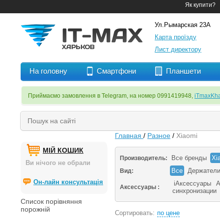
Як купити?
Ул.Рымарская 23А
Карта проїзду
Лист директору
На головну
Смартфони
Планшети
Приймаємо замовлення в Telegram, на номер 0991419948,
iTmaxKha
Главная
/
Разное
/
Xiaomi
МІЙ КОШИК
Все бренды
Xi
Производитель:
Ви нічого не обрали
Все
Держател
Вид:
Он-лайн консультація
iАксессуары
А
Аксессуары :
синхронизации
Список порівняння
порожній
Сортировать:
по цене