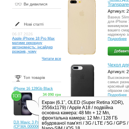
Ви дивилися
Transpare
Артикул: 
Baseus Slim
для iPhone 
Нові статті
минимумом 
вашего сма
06.07.2026
надежную за
Apple iPhone 18 Pro Max
Подробнее
матиме рекордну
автономність: інсайдер
розкрив, чому
Читати все
Чехол для
Артикул: 
Топ товарів
Высококаче
самых разн
красивый ц
iPhone 16 128Gb Black
образом сво
34 090 грн
Подробнее
Екран (6.1", OLED (Super Retina XDR),
2556x1179) / Apple A18 / подвійна
основна камера: 48 Мп + 12 Мп,
фронтальна камера: 12 Мп / 128 ГБ
Чехол для
DJI Mavic 3 Pro (RC)
вбудованої пам'яті / 3G / LTE / 5G / GPS /
(CP.MA.00000654.01,
Артикул: 
Nano-SIM / iOS 18