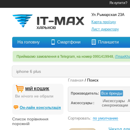
Як купити?
Ул.Рымарская 23А
Карта проїзду
Лист директору
На головну
Смартфони
Планшети
Приймаємо замовлення в Telegram, на номер 0991419948,
iTmaxKha
Главная
/ Поиск
МІЙ КОШИК
Все бренды
Производитель:
Ви нічого не обрали
iАксессуары
А
Аксессуары :
синхронизации
Он-лайн консультація
Сортировать:
по умолчанию
Список порівняння
порожній
Чехол для