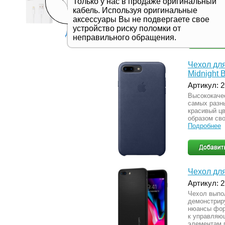
Только у нас в продаже оригинальный
руке. Он ид
кабель. Используя оригинальные
от разного 
аксессуары Вы не подвергаете свое
Подробнее
устройство риску поломки от
Дивитись все
неправильного обращения.
Чехол для
Midnight 
Артикул: 
Высококаче
самых разн
красивый ц
образом сво
Подробнее
Чехол для
Артикул: 
Чехол выпо
демонстрир
нюансы фор
к управляю
элементам 