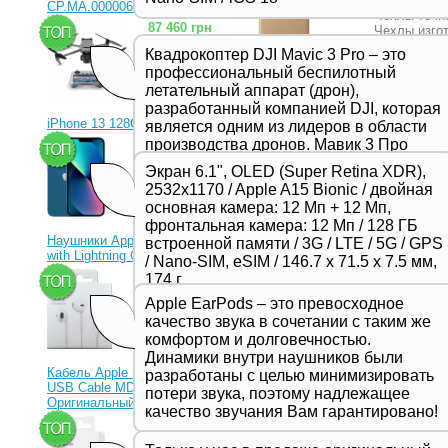
CP.MA.00000656.01)
Чехлы точно
87 460 грн
Чехлы изгот
чехла, вып
Квадрокоптер DJI Mavic 3 Pro – это
iPhone.
профессиональный беспилотный
Подробнее
летательный аппарат (дрон),
разработанный компанией DJI, которая
iPhone 13 128Gb Blue
является одним из лидеров в области
производства дронов. Мавик 3 Про
23 330 грн
представляет собой новейшую модель
Чехол для
Экран 6.1", OLED (Super Retina XDR),
в серии Mavic и отличается высоким
Артикул: 
2532x1170 / Apple A15 Bionic / двойная
качеством съемки, продвинутыми
основная камера: 12 Мп + 12 Мп,
Чехлы точно
функциями и улучшенной
фронтальная камера: 12 Мп / 128 ГБ
Чехлы изгот
производительностью,
чехла, вып
Наушники Apple EarPods
встроенной памяти / 3G / LTE / 5G / GPS
предназначенной для
iPhone.
with Lightning Connector
/ Nano-SIM, eSIM / 146.7 х 71.5 х 7.5 мм,
профессиональных фотографов и
Подробнее
1 350 грн
174 г
видеооператоров.
Apple EarPods – это превосходное
качество звука в сочетании с таким же
комфортом и долговечностью.
Динамики внутри наушников были
Кабель Apple Lightning to
разработаны с целью минимизировать
Чехол для
USB Cable MD818ZM
потери звука, поэтому надлежащее
Оригинальный!
Артикул: 
качество звучания Вам гарантировано!
630 грн
Чехол Fshan
мягкого мат