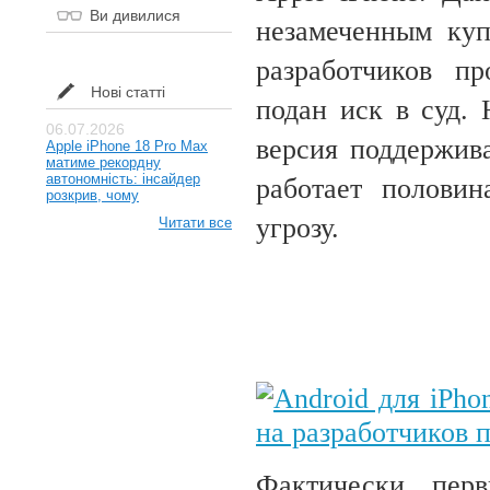
Ви дивилися
незамеченным куп
разработчиков пр
Нові статті
подан иск в суд. 
06.07.2026
версия поддержива
Apple iPhone 18 Pro Max
матиме рекордну
автономність: інсайдер
работает половин
розкрив, чому
угрозу.
Читати все
Фактически, пер