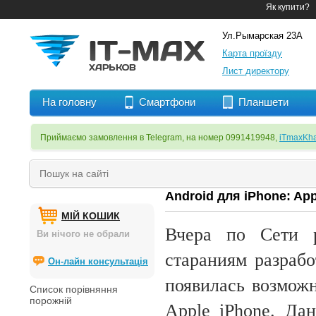
Як купити?
Ул.Рымарская 23А
Карта проїзду
Лист директору
На головну
Смартфони
Планшети
Приймаємо замовлення в Telegram, на номер 0991419948,
iTmaxKha
Android для iPhone: Ap
МІЙ КОШИК
Вчера по Сети р
Ви нічого не обрали
стараниям разрабо
Он-лайн консультація
появилась возможн
Список порівняння
порожній
Apple iPhone. Да