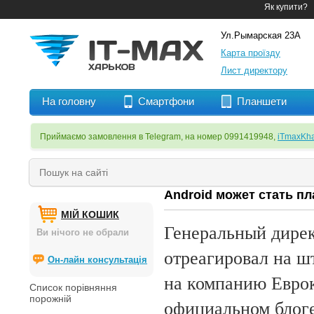
Як купити?
Ул.Рымарская 23А
Карта проїзду
Лист директору
На головну
Смартфони
Планшети
Приймаємо замовлення в Telegram, на номер 0991419948,
iTmaxKha
Android может стать п
МІЙ КОШИК
Генеральный дирек
Ви нічого не обрали
отреагировал на ш
Он-лайн консультація
на компанию Еврок
Список порівняння
порожній
официальном блоге