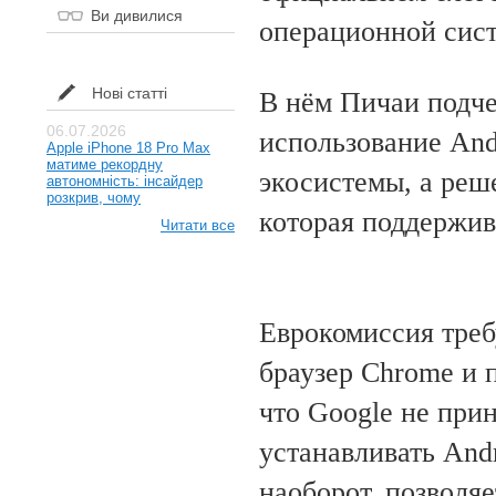
Ви дивилися
операционной сист
Нові статті
В нём Пичаи подчер
06.07.2026
использование And
Apple iPhone 18 Pro Max
матиме рекордну
экосистемы, а реш
автономність: інсайдер
розкрив, чому
которая поддержив
Читати все
Еврокомиссия треб
браузер Chrome и 
что Google не при
устанавливать And
наоборот, позволя