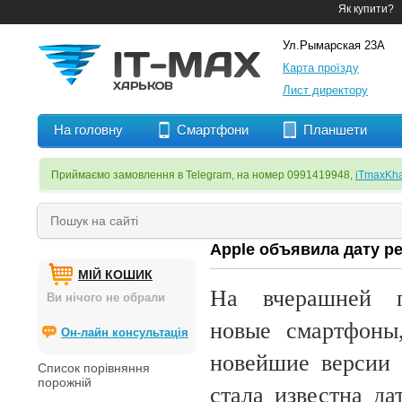
Як купити?
Ул.Рымарская 23А
Карта проїзду
Лист директору
На головну
Смартфони
Планшети
Приймаємо замовлення в Telegram, на номер 0991419948,
iTmaxKha
Apple объявила дату ре
МІЙ КОШИК
На вчерашней п
Ви нічого не обрали
новые смартфоны
Он-лайн консультація
новейшие версии 
Список порівняння
порожній
стала известна да