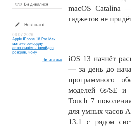
Ви дивилися
macOS Catalina —
гаджетов не придё
Нові статті
06.07.2026
Apple iPhone 18 Pro Max
матиме рекордну
автономність: інсайдер
розкрив, чому
iOS 13 начнёт рас
Читати все
— за день до нач
программного об
моделей 6s/SE и
Touch 7 поколения
для умных часов A
13.1 с рядом си