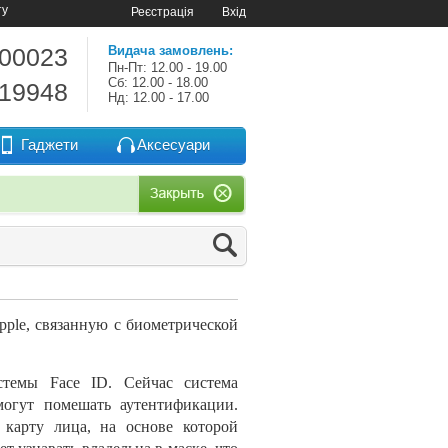
ту
Реєстрація
Вхід
-00023
Видача замовлень:
Пн-Пт: 12.00 - 19.00
Сб: 12.00 - 18.00
-19948
Нд: 12.00 - 17.00
Гаджети
Аксесуари
ple, связанную с
биометрической
стемы Face ID. Сейчас система
могут помешать аутентификации.
 карту лица, на
основе которой