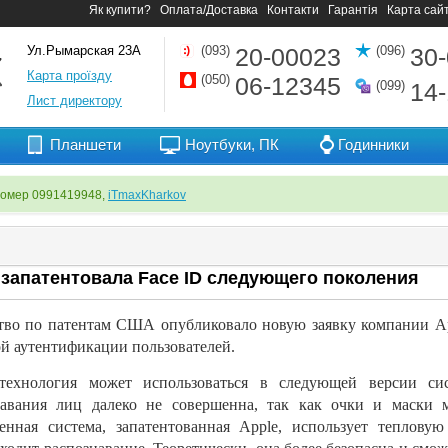
Як купити?
Оплата/Доставка
Контакти
Гарантія
Карта сай
Ул.Рымарская 23А
(093)
20-00023
(096)
30
Карта проїзду
(050)
06-12345
(099)
14
Лист директору
Планшети
Ноутбуки, ПК
Годинники
номер 0991419948,
iTmaxKharkov
 запатентовала Face ID следующего поколения
тво по
патентам США опубликовало новую заявку компании Ap
й аутентификации пользователей.
технология может использоваться в
следующей версии си
навания лиц далеко не
совершенна, так как очки и
маски 
енная система, запатентованная Apple, использует тепловую