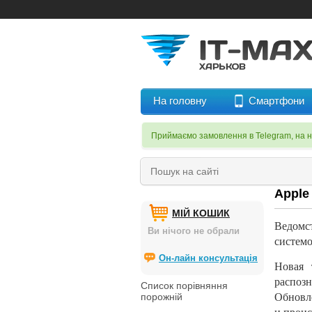
На головну
Смартфони
Приймаємо замовлення в Telegram, на 
Apple
МІЙ КОШИК
Ведомс
Ви нічого не обрали
системо
Он-лайн консультація
Новая 
распоз
Список порівняння
порожній
Обновл