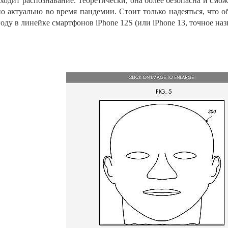
ходит распознавание. Теоретически, она более безопасна и
смож
о актуально во
время пандемии. Стоит только надеяться, что 
году в
линейке смартфонов iPhone 12S (или iPhone 13, точное наз