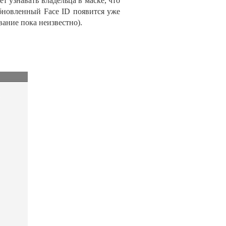
ет узнавать владельца в
маске, что
обновленный Face ID
появится уже
вание пока неизвестно).