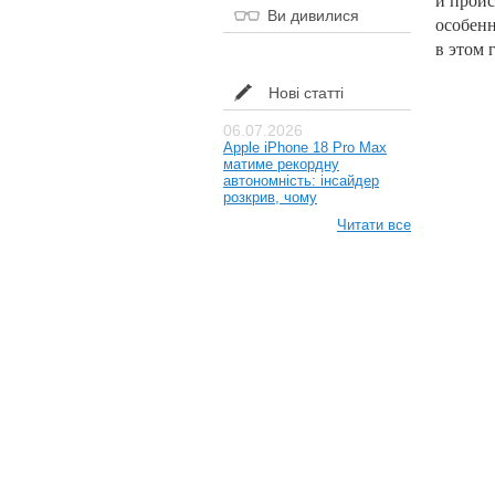
и
проис
Ви дивилися
особенн
в
этом 
Нові статті
06.07.2026
Apple iPhone 18 Pro Max
матиме рекордну
автономність: інсайдер
розкрив, чому
Читати все