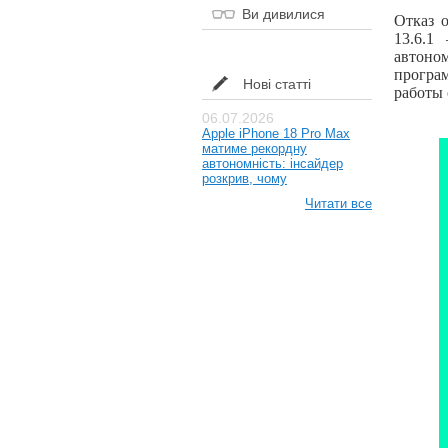
Ви дивилися
Отказ 
13.6.1
автоно
програм
Нові статті
работы 
06.07.2026
Apple iPhone 18 Pro Max
матиме рекордну
автономність: інсайдер
розкрив, чому
Читати все