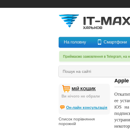
На головну
Смартфони
Приймаємо замовлення в Telegram, на 
Apple
МІЙ КОШИК
Откати
Ви нічого не обрали
ее уста
iOS на
Он-лайн консультація
подписы
Список порівняння
устрани
порожній
некотор