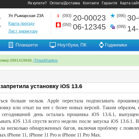
Як купити?
Оплата/Доставка
Контакти
Гарантія
Карта сай
Ул.Рымарская 23А
(093)
20-00023
(096)
30
Карта проїзду
(050)
06-12345
(099)
14
Лист директору
Планшети
Ноутбуки, ПК
Годинники
номер 0991419948,
iTmaxKharkov
 запретила установку iOS 13.6
ться больше нельзя. Apple перестала подписывать прошивк
новку или откат на нее с более новых версий. Таким образом,
 сегодняшний день осталась прошивка iOS 13.6.1, выпущенн
вать iOS 13.6 спустя всего неделю после запуска iOS 13.6.1.
ла несколько обнаруженных багов, включая проблему с появле
ых iPhone 11, iPhone 11 Pro и iPhone 11 Pro Max.