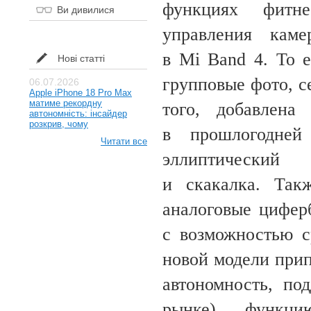
функциях
фитне
Ви дивилися
управления кам
в
Mi
Band 4. То
Нові статті
групповые фото, с
06.07.2026
Apple iPhone 18 Pro Max
матиме рекордну
того, добавлена
автономність: інсайдер
розкрив, чому
в
прошлогодне
Читати все
эллиптически
и
скакалка.
Так
аналоговые цифер
с
возможностью с
новой модели при
автономность,
по
рынке)
, функцию