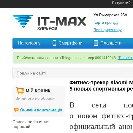
Як купити?
Ул.Рымарская 23А
Карта проїзду
Лист директору
На головну
Смартфони
Планшети
Приймаємо замовлення в Telegram, на номер 0991419948,
iTmaxKha
Фитнес-трекер Xiaomi 
5 новых спортивных р
МІЙ КОШИК
Ви нічого не обрали
В
сети по
Он-лайн консультація
о
новом
фитнес-т
Список порівняння
официальный анон
порожній