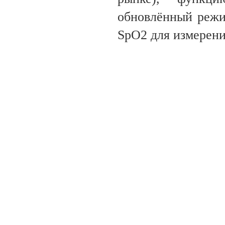
обновлённый реж
SpО2 для измерен