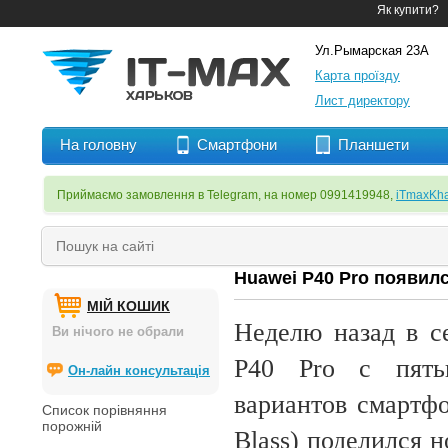
Як купити?
Ул.Рымарская 23А
Карта проїзду
Лист директору
На головну
Смартфони
Планшети
Приймаємо замовлення в Telegram, на номер 0991419948,
iTmaxKha
Huawei P40 Pro появилс
МІЙ КОШИК
Неделю назад в с
Ви нічого не обрали
P40 Pro с пятью
Он-лайн консультація
вариантов смартфо
Список порівняння
порожній
Blass) поделился 