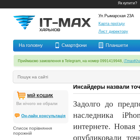
Як купити?
Ул.Рымарская 23А
Карта проїзду
Лист директору
На головну
Смартфони
Планшети
Приймаємо замовлення в Telegram, на номер 0991419948,
iTmaxKha
Инсайдеры назвали точ
МІЙ КОШИК
Задолго до предп
Ви нічого не обрали
наследника iPh
Он-лайн консультація
интернете. Новая 
Список порівняння
порожній
опубликовали точ