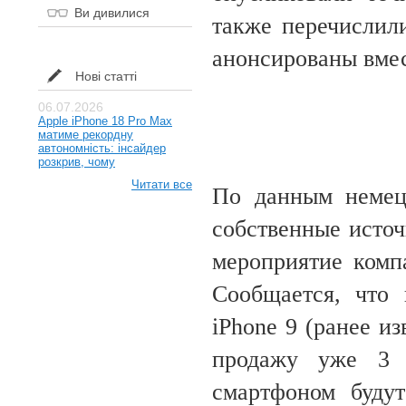
Ви дивилися
также перечислили
анонсированы вме
Нові статті
06.07.2026
Apple iPhone 18 Pro Max
матиме рекордну
автономність: інсайдер
розкрив, чому
Читати все
По данным немецк
собственные источ
мероприятие комп
Сообщается, что 
iPhone 9 (ранее и
продажу уже 3 а
смартфоном буду