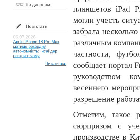
Ви дивилися
планшетов iPad P
могли учесть ситу
Нові статті
забрала несколько
06.07.2026
различным компани
Apple iPhone 18 Pro Max
матиме рекордну
автономність: інсайдер
частности, футб
розкрив, чому
сообщает портал F
Читати все
руководством к
весеннего меропри
разрешение работа
Отметим, такое 
сюрпризом с уче
производстве в Ки