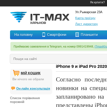
Як купити?
Ул.Рымарская 23А
Карта проїзду
Лист директору
На головну
Смартфони
Планшети
Приймаємо замовлення в Telegram, на номер 0991419948,
iTmaxKha
iPhone 9 и iPad Pro 20
МІЙ КОШИК
Согласно последн
Ви нічого не обрали
новинки на специ
Он-лайн консультація
запланировано на 
Список порівняння
порожній
представлены iPho