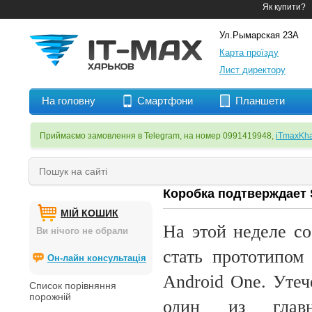
Як купити?
Ул.Рымарская 23А
Карта проїзду
Лист директору
На головну
Смартфони
Планшети
Приймаємо замовлення в Telegram, на номер 0991419948,
iTmaxKha
Коробка подтверждает S
МІЙ КОШИК
На этой неделе с
Ви нічого не обрали
стать прототипом
Он-лайн консультація
Android One. Утеч
Список порівняння
порожній
один из главн