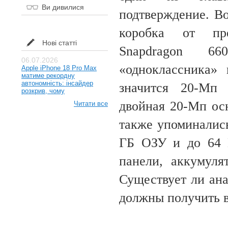
Ви дивилися
подтверждение. В
коробка от пре
Нові статті
Snapdragon 66
06.07.2026
«одноклассника» 
Apple iPhone 18 Pro Max
матиме рекордну
автономність: інсайдер
значится 20-Мп 
розкрив, чому
двойная 20-Мп ос
Читати все
также упоминались
ГБ ОЗУ и до 64 Г
панели, аккумул
Существует ли ана
должны получить в 