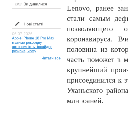
Ви дивилися
Lenovo, ранее за
стали самым деф
Нові статті
позволяющего 
06.07.2026
коронавируса. В
Apple iPhone 18 Pro Max
матиме рекордну
автономність: інсайдер
половина из кото
розкрив, чому
часть поможет в м
Читати все
крупнейший произ
присоединился к э
Уханьского район
млн юаней.