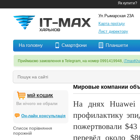
Як купити?
Ул.Рымарская 23А
Карта проїзду
Лист директору
На головну
Смартфони
Планшети
Приймаємо замовлення в Telegram, на номер 0991419948,
iTmaxKha
Мировые компании объ
МІЙ КОШИК
На днях Huawei 
Ви нічого не обрали
профилактику эпи
Он-лайн консультація
пожертвовали $43 
Список порівняння
порожній
перевёл около $8