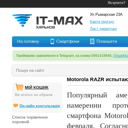
Як купити?
Ул.Рымарская 23А
Карта проїзду
Лист директору
На головну
Смартфони
Планшети
Приймаємо замовлення в Telegram, на номер 0991419948,
iTmaxKha
Motorola RAZR испытаю
МІЙ КОШИК
Популярный ам
Ви нічого не обрали
намерении прот
Он-лайн консультація
смартфона Motoro
Список порівняння
порожній
февраля. Соглас