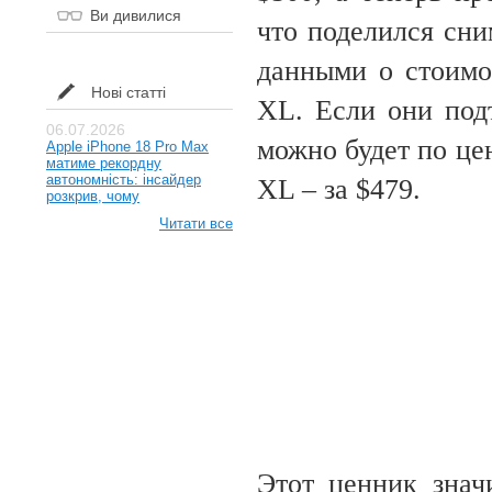
Ви дивилися
что поделился сни
данными о стоимос
Нові статті
XL. Если они подт
06.07.2026
можно будет по цен
Apple iPhone 18 Pro Max
матиме рекордну
автономність: інсайдер
XL – за $479.
розкрив, чому
Читати все
Этот ценник знач