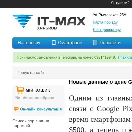
Як купити?
Ул.Рымарская 23А
Карта проїзду
Лист директору
На головну
Смартфони
Планшети
Приймаємо замовлення в Telegram, на номер 0991419948,
iTmaxKha
Новые данные о цене Go
МІЙ КОШИК
Одним из главны
Ви нічого не обрали
связи с Google Pi
Он-лайн консультація
время смартфонам 
Список порівняння
порожній
$500, а теперь пр