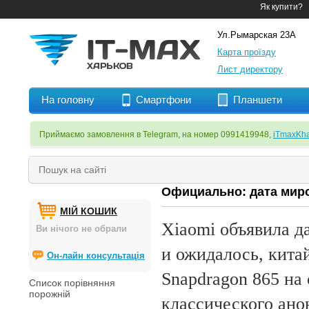
Як купити?
Ул.Рымарская 23А
Карта проїзду
Лист директору
На головну
Смартфони
Планшети
Приймаємо замовлення в Telegram, на номер 0991419948,
iTmaxKha
Официально: дата миро
МІЙ КОШИК
Xiaomi объявила д
Ви нічого не обрали
и ожидалось, кита
Он-лайн консультація
Snapdragon 865 на
Список порівняння
порожній
классического ано