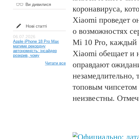
Ви дивилися
коронавируса, кото
Xiaomi проведет о
Нові статті
о возможностях се
06.07.2026
Mi 10 Pro, каждый
Apple iPhone 18 Pro Max
матиме рекордну
автономність: інсайдер
Xiaomi обещает и 
розкрив, чому
оправдают ожидани
Читати все
незамедлительно, 
топовым чипсетом 
неизвестны. Отмеча