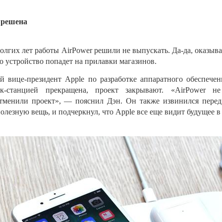
 решена
олгих лет работы AirPower решили не
выпускать.
Да-да
, оказыв
то устройство попадет на
прилавки магазинов.
ий
вице-президент
Apple по
разработке аппаратного обеспечен
к-станцией
прекращена, проект закрывают.
«
AirPower не
тменили проект
»
,
—
пояснил Дэн. Он
также извинился перед
олезную вещь, и
подчеркнул, что Apple все еще видит будущее в