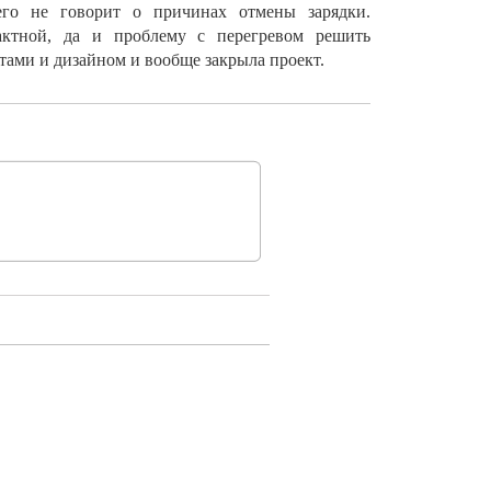
его не
говорит о
причинах отмены зарядки.
актной, да
и
проблему с
перегревом решить
тами и
дизайном и
вообще закрыла проект.