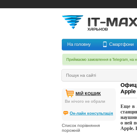
На головну
Смартфони
Приймаємо замовлення в Telegram, на 
Офици
Apple
МІЙ КОШИК
Ви нічого не обрали
Еще в
станци
Он-лайн консультація
наушни
о
ней п
Список порівняння
Apple.
порожній