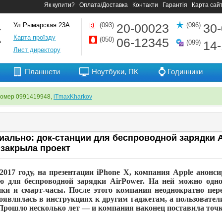
Як купити?
Оплата/Доставка
Контакти
Гарантія
Карта сай
Ул.Рымарская 23А
(093)
20-00023
(096)
30
Карта проїзду
(050)
06-12345
(099)
14
Лист директору
Планшети
Ноутбуки, ПК
Годинники
номер 0991419948,
iTmaxKharkov
ально: док-станции для беспроводной зарядки Ai
 закрыла проект
2017 году, на
презентации iPhone X, компания Apple анонс
ю
для беспроводной зарядки AirPower. На
ней можно одно
ки и
смарт-часы
. После этого компания неоднократно пе
оявлялась в
инструкциях к
другим гаджетам, а
пользовате
 Прошло несколько лет
—
и
компания наконец поставила точк