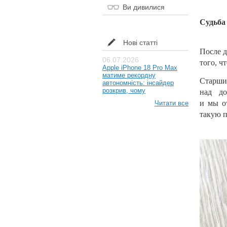
Ви дивилися
Судьба
Нові статті
После д
06.07.2026
того, ч
Apple iPhone 18 Pro Max
матиме рекордну
Старш
автономність: інсайдер
розкрив, чому
над
до
и
мы
о
Читати все
такую п