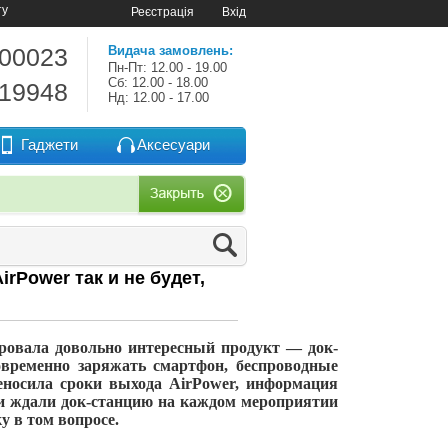
ту
Реєстрація
Вхід
-00023
Видача замовлень:
Пн-Пт: 12.00 - 19.00
Сб: 12.00 - 18.00
-19948
Нд: 12.00 - 17.00
Гаджети
Аксесуари
rPower так и не будет,
ировала довольно интересный продукт
—
док-
временно заряжать смартфон, беспроводные
реносила сроки выхода AirPower, информация
ли ждали
док-станцию
на
каждом мероприятии
у в
том вопросе.