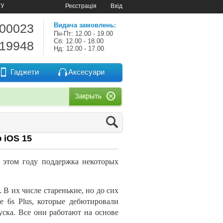
ту
Реєстрація
Вхід
-00023
Видача замовлень:
Пн-Пт: 12.00 - 19.00
Сб: 12.00 - 18.00
-19948
Нд: 12.00 - 17.00
Гаджети
Аксесуари
 iOS 15
этом году поддержка некоторых
. В
их
числе старенькие, но
до
сих
ne 6s Plus, которые дебютировали
уска. Все они работают на
основе