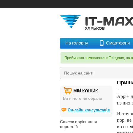
На головну
Смартфони
Приймаємо замовлення в Telegram, на 
Пришл
МІЙ КОШИК
Apple 
Ви нічого не обрали
из
них
Он-лайн консультація
Источн
пор не
Список порівняння
порожній
в
сентя