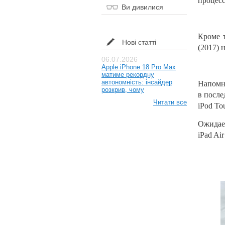
процесс
Ви дивилися
Кроме т
Нові статті
(2017) 
06.07.2026
Apple iPhone 18 Pro Max
матиме рекордну
автономність: інсайдер
Напомн
розкрив, чому
в
после
Читати все
iPod To
Ожидает
iPad Air