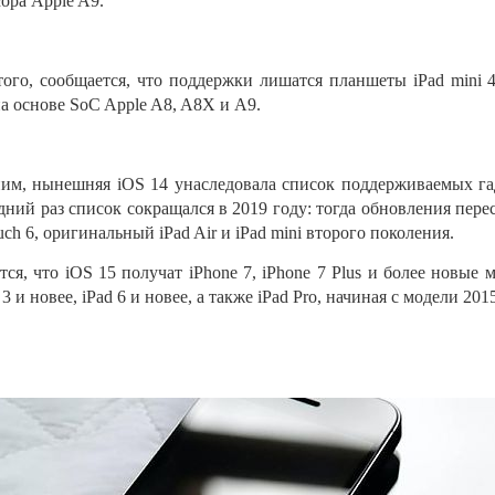
ора Apple A9.
ого, сообщается, что поддержки лишатся планшеты iPad mini 4 (
на
основе SoC Apple A8, A8X и
A9.
им, нынешняя iOS 14 унаследовала список поддерживаемых га
дний раз список сокращался в
2019 году: тогда обновления перес
uch 6, оригинальный iPad Air и
iPad mini второго поколения.
ся, что iOS 15 получат iPhone
7,
iPhone
7 Plus и
более новые м
 3 и
новее, iPad 6 и
новее, а
также iPad Pro, начиная с
модели 2015