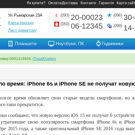
Як купити?
Оплата/Доставка
Контакти
Гарантія
Карта сай
Ул.Рымарская 23А
(093)
20-00023
(096)
30
Карта проїзду
(050)
06-12345
(099)
14
Лист директору
Планшети
Ноутбуки, ПК
Годинники
номер 0991419948,
iTmaxKharkov
о время: iPhone 6s и iPhone SE не получат новую
долгое время обновляет свои старые модели смартфонов, но
в
все-таки
прекратится.
ики сообщают, что новую версию iOS 15 не
получат 6 устройств
утратившие свою популярность смартфоны iPhone 6s и
iPho
бре 2015 года, а
также оригинальный iPhone SE
2016 года вып