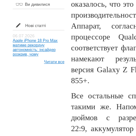
оказалось, что это
Ви дивилися
производительно
Аппарат, согла
Нові статті
процессоре Qua
06.07.2026
Apple iPhone 18 Pro Max
матиме рекордну
соответствует фла
автономність: інсайдер
розкрив, чому
намекают резул
Читати все
версия Galaxy Z F
855+.
Все остальные с
такими же. Напо
дюймов с разр
22:9,
аккумулятор