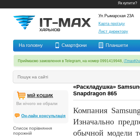
Як купити?
Ул.Рымарская 23А
Карта проїзду
Лист директору
На головну
Смартфони
Планшети
Приймаємо замовлення в Telegram, на номер 0991419948,
iTmaxKha
«Раскладушка» Samsung
Snapdragon 865
МІЙ КОШИК
Ви нічого не обрали
Компания Samsung
Он-лайн консультація
Изначально предпо
Список порівняння
обычной модели т
порожній