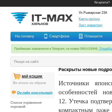
Як купити?
Ул.Рымарская 23А
Карта проїзду
Лист директору
На головну
Смартфони
Планшети
Приймаємо замовлення в Telegram, на номер 0991419948,
iTmaxKha
Раскрыты новые подроб
МІЙ КОШИК
Источники японс
Ви нічого не обрали
особенностей но
Он-лайн консультація
12. Утечка подтве
Список порівняння
порожній
компактным даже 