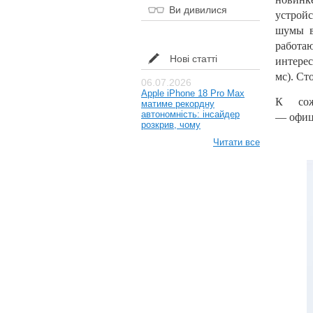
Ви дивилися
устройс
шумы в
работа
Нові статті
интере
мс). Ст
06.07.2026
Apple iPhone 18 Pro Max
К сож
матиме рекордну
автономність: інсайдер
— 
розкрив, чому
Читати все