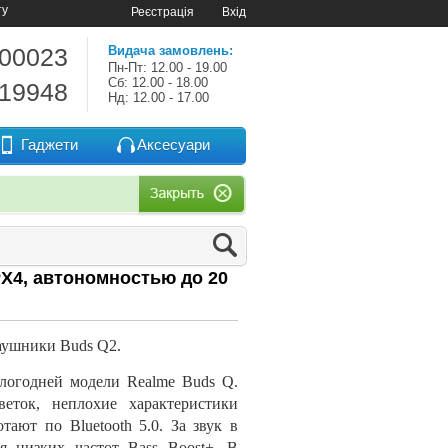
ту
Реєстрація
Вхід
-00023
Видача замовлень:
Пн-Пт: 12.00 - 19.00
Сб: 12.00 - 18.00
-19948
Нд: 12.00 - 17.00
Гаджети
Аксесуари
X4, автономностью до 20
аушники Buds Q2.
логодней модели Realme Buds Q.
еток, неплохие характеристики
ают по Bluetooth 5.0. За звук в
 низких частот Bass Boost+. В