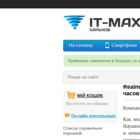
На головну
Смартфони
Приймаємо замовлення в Telegram, на 
Realm
часов
МІЙ КОШИК
Ви нічого не обрали
Компан
Он-лайн консультація
Как мо
Наушни
Список порівняння
и невыс
порожній
новинк