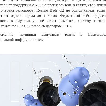
тве нет поддержки ANC, но производитель заявляет, что науш
о время разговоров. Realme Buds Q2 не боятся капель воды 
ют от одного заряда до 5 часов. Фирменный кейс продлит
сного в наушниках ещё стоит отметить систему низко
оят Realme Buds Q2 всего 26 долларов США.
алению, наушники выпустили только в Пакиста
официальной информации н