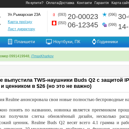
Як купити?
Оплата/Доставка
Контакти
Гарантія
Карта сай
Ул.Рымарская 23А
(093)
20-00023
(096)
30
Карта проїзду
(050)
06-12345
(099)
14
Лист директору
Планшети
Ноутбуки, ПК
Годинники
номер 0991419948,
iTmaxKharkov
e выпустила TWS-наушники Buds Q2 с защитой IP
 и ценником в $26 (но это не важно)
ия Realme анонсировала свои новые полностью беспроводные н
жно понять по названию, новинка является преемником прош
ки получили слегка обновлённый дизайн, несколько расцв
окий ценник. Realme Buds Q2 весят всего 4.1 грамма и работ
е отвечают 10-миллиметровые драйверы и функция усиления