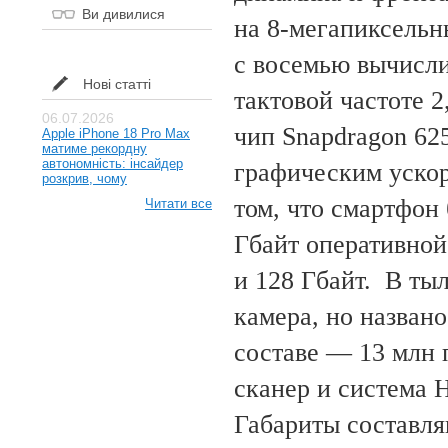
Ви дивилися
на 8-мегапиксельн
с восемью вычисл
Нові статті
тактовой частоте 2
06.07.2026
чип Snapdragon 62
Apple iPhone 18 Pro Max
матиме рекордну
автономність: інсайдер
графическим уско
розкрив, чому
том, что смартфон 
Читати все
Гбайт оперативной
и 128 Гбайт. В ты
камера, но названо
составе — 13 млн 
сканер и система H
Габариты составляю