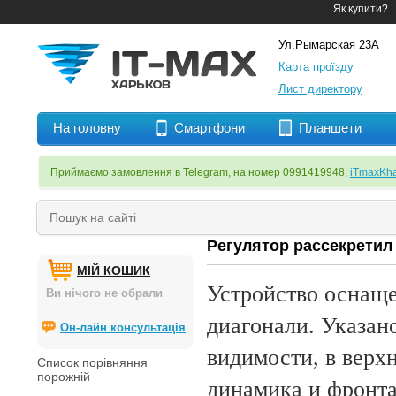
Як купити?
Ул.Рымарская 23А
Карта проїзду
Лист директору
На головну
Смартфони
Планшети
Приймаємо замовлення в Telegram, на номер 0991419948,
iTmaxKha
Регулятор рассекретил
МІЙ КОШИК
Устройство оснаще
Ви нічого не обрали
диагонали. Указан
Он-лайн консультація
видимости, в верхн
Список порівняння
порожній
динамика и фронта