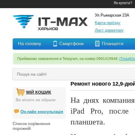
Як купити?
Ул.Рымарская 23А
Карта проїзду
Лист директору
На головну
Смартфони
Планшети
Приймаємо замовлення в Telegram, на номер 0991419948,
iTmaxKha
Ремонт нового 12,9-дюй
МІЙ КОШИК
На
днях компания
Ви нічого не обрали
iPad Pro, после 
Он-лайн консультація
планшета.
Список порівняння
порожній