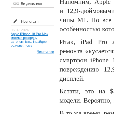
Напомним, Apple 
Ви дивилися
и
12,
9-дюймовым
чипы M1. Но
все
Нові статті
особенностью кот
06.07.2026
Apple iPhone 18 Pro Max
матиме рекордну
Итак, iPad Pro 
автономність: інсайдер
розкрив, чому
ремонта
«
кусается
Читати все
смартфон iPhone 
повреждению 12,
дисплей.
Кстати, это на
$
модели. Вероятно, 
В
то
же время, ре