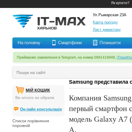
Як купити?
Ул.Рымарская 23А
Карта проїзду
Лист директору
На головну
Смартфони
Планшети
Приймаємо замовлення в Telegram, на номер 0991419948,
iTmaxKha
Samsung представила 
МІЙ КОШИК
Компания Samsung 
Ви нічого не обрали
первый смартфон с
Он-лайн консультація
модель Galaxy A7 
Список порівняння
порожній
A.