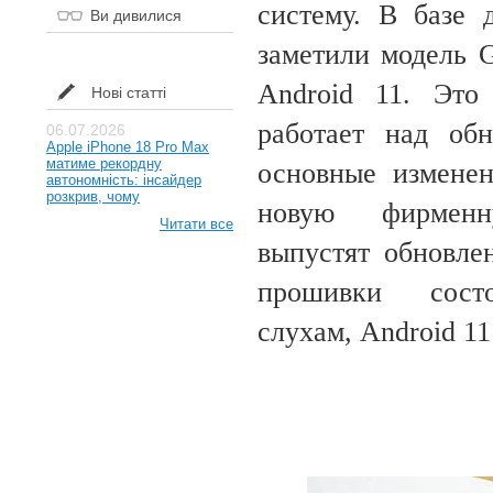
систему.
В базе 
Ви дивилися
заметили модель 
Android 11. Это
Нові статті
работает над об
06.07.2026
Apple iPhone 18 Pro Max
матиме рекордну
основные изменен
автономність: інсайдер
розкрив, чому
новую фирме
Читати все
выпустят обновле
прошивки сост
слухам,
Android 11