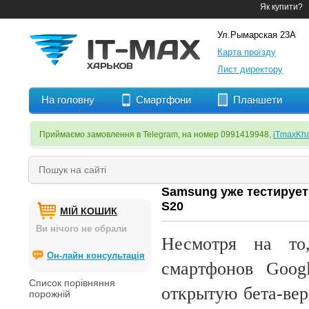
Як купити?
Ул.Рымарская 23А
Карта проїзду
Лист директору
На головну
Смартфони
Планшети
Приймаємо замовлення в Telegram, на номер 0991419948,
iTmaxKha
Samsung уже тестирует
S20
МІЙ КОШИК
Ви нічого не обрали
Несмотря на то
Он-лайн консультація
смартфонов Goog
Список порівняння
открытую бета-вер
порожній