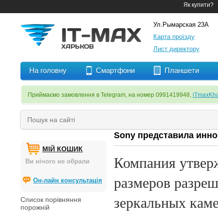
Як купити?
Ул.Рымарская 23А
Карта проїзду
Лист директору
На головну
Смартфони
Планшети
Приймаємо замовлення в Telegram, на номер 0991419948,
iTmaxKha
Sony представила инн
МІЙ КОШИК
Компания утверж
Ви нічого не обрали
размеров разре
Он-лайн консультація
зеркальных каме
Список порівняння
порожній