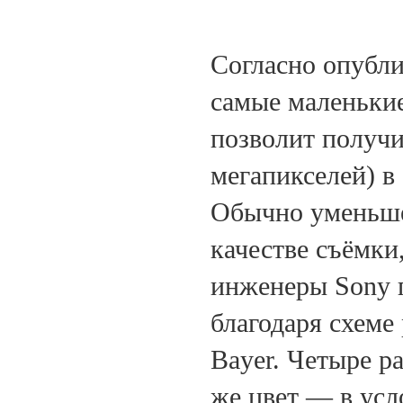
Согласно опубл
самые маленькие
позволит получи
мегапикселей) в
Обычно уменьшен
качестве съёмки
инженеры Sony п
благодаря схеме
Bayer. Четыре р
же цвет — в усл