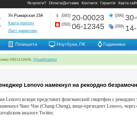
Як купити?
Оплата/Доставка
Контакти
Гарантія
Карта сай
Ул.Рымарская 23А
(093)
20-00023
(096)
30
Карта проїзду
(050)
06-12345
(099)
14
Лист директору
Планшети
Ноутбуки, ПК
Годинники
номер 0991419948,
iTmaxKharkov
енеджер Lenovo намекнул на рекордно безрамо
я Lenovo вскоре представит флагманский смартфон с рекордно 
намекнул Чанг Чэн (Chang Cheng), вице-президент Lenovo, через
китайском аналоге Twitter.