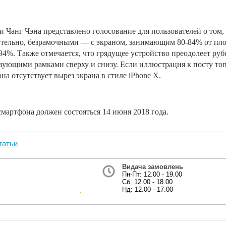
и Чанг Чэна представлено голосование для пользователей о том,
ительно, безрамочными — с экраном, занимающим 80-84% от пло
94%. Также отмечается, что грядущее устройство преодолеет руб
вующими рамками сверху и снизу. Если иллюстрация к посту топ-
на отсутствует вырез экрана в стиле iPhone X.
мартфона должен состояться 14 июня 2018 года.
татьи
Видача замовлень
Пн-Пт: 12.00 - 19.00
Сб: 12.00 - 18.00
Нд: 12.00 - 17.00