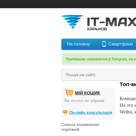
На головну
Смартфони
Приймаємо замовлення в Telegram, на 
Топ-м
МІЙ КОШИК
Компани
Ви нічого не обрали
На это 
Weibo, 
Он-лайн консультація
Список порівняння
порожній