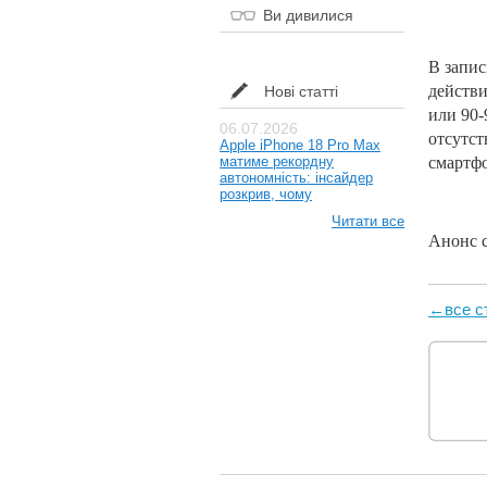
Ви дивилися
В запис
действ
Нові статті
или 90-
06.07.2026
отсутст
Apple iPhone 18 Pro Max
матиме рекордну
смартфо
автономність: інсайдер
розкрив, чому
Читати все
Анонс с
←все с