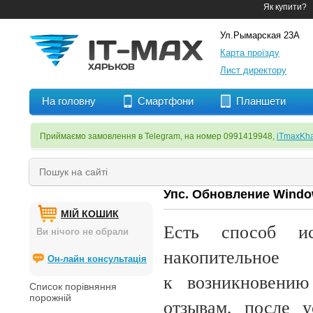
Як купити?
Ул.Рымарская 23А
Карта проїзду
Лист директору
На головну
Смартфони
Планшети
Приймаємо замовлення в Telegram, на номер 0991419948,
iTmaxKha
Упс. Обновление Windo
МІЙ КОШИК
Есть способ и
Ви нічого не обрали
накопительно
Он-лайн консультація
к возникновению
Список порівняння
порожній
отзывам, после 