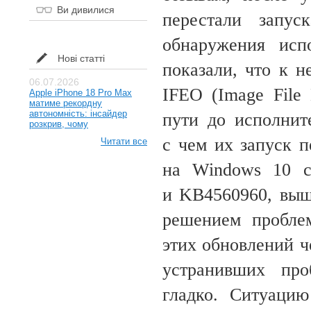
Ви дивилися
перестали запус
обнаружения исп
Нові статті
показали, что к н
06.07.2026
IFEO (Image File 
Apple iPhone 18 Pro Max
матиме рекордну
автономність: інсайдер
пути до исполнит
розкрив, чому
с чем их запуск 
Читати все
на Windows 10 с
и KB4560960, выш
решением пробле
этих обновлений ч
устранивших про
гладко. Ситуаци