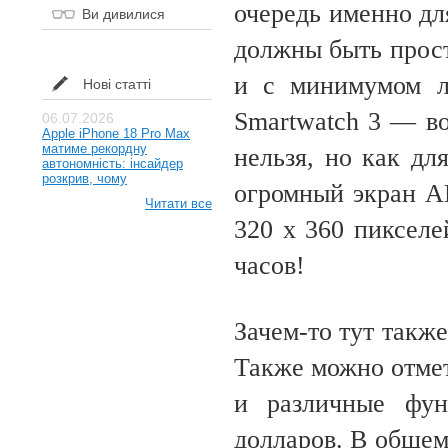
очередь именно дл
Ви дивилися
должны быть прос
и с минимумом л
Нові статті
Smartwatch 3 — во
06.07.2026
Apple iPhone 18 Pro Max
матиме рекордну
нельзя, но как дл
автономність: інсайдер
розкрив, чому
огромный экран 
Читати все
320 х 360 пикселе
часов!
Зачем-то тут такж
Также можно отмет
и различные фун
долларов. В общем