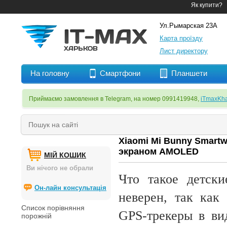
Як купити?
Ул.Рымарская 23А
Карта проїзду
Лист директору
На головну
Смартфони
Планшети
Приймаємо замовлення в Telegram, на номер 0991419948,
iTmaxKha
Xiaomi Mi Bunny Smart
экраном AMOLED
МІЙ КОШИК
Ви нічого не обрали
Что такое детск
Он-лайн консультація
неверен, так как
Список порівняння
GPS-трекеры в ви
порожній