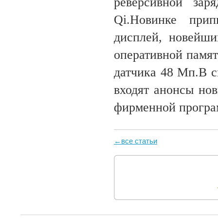
реверсивной зар
Qi.Новинке при
дисплей, новейши
оперативной памят
датчика 48 Мп.В 
входят анонсы но
фирменной програ
←все статьи