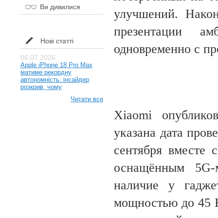
Ви дивилися
улучшений. Након
презентации а
Нові статті
одновременно с пр
06.07.2026
Apple iPhone 18 Pro Max
матиме рекордну
автономність: інсайдер
розкрив, чому
Читати все
Xiaomi опублико
указана дата пров
сентября вместе 
оснащённым 5G-м
наличие у гадже
мощностью до 45 В