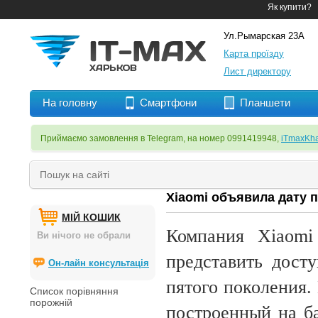
Як купити?
Ул.Рымарская 23А
Карта проїзду
Лист директору
На головну
Смартфони
Планшети
Приймаємо замовлення в Telegram, на номер 0991419948,
iTmaxKha
Xiaomi объявила дату п
МІЙ КОШИК
Компания Xiaomi
Ви нічого не обрали
представить дост
Он-лайн консультація
пятого поколения. 
Список порівняння
порожній
построенный на ба