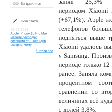
заняв 25,3%
Ви дивилися
периодом Xiaomi 
(+67,1%). Apple ж
Нові статті
телефонов больш
06.07.2026
Apple iPhone 18 Pro Max
подняться выше т
матиме рекордну
автономність: інсайдер
розкрив, чому
Xiaomi удалось вы
Читати все
у Samsung. Произв
периоде только 12
ранее. Заняла ко
процентном соо
сравнении со вто
величинах всё куд
с долей 3,8%.