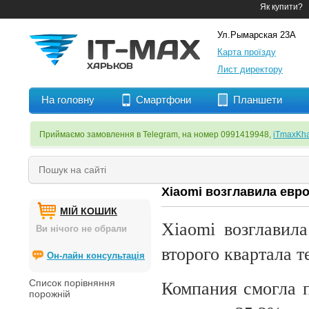
Як купити?
Ул.Рымарская 23А
Карта проїзду
Лист директору
На головну
Смартфони
Планшети
Приймаємо замовлення в Telegram, на номер 0991419948,
iTmaxKha
Xiaomi возглавила евр
МІЙ КОШИК
Xiaomi возглавил
Ви нічого не обрали
второго квартала 
Он-лайн консультація
Список порівняння
Компания смогла п
порожній