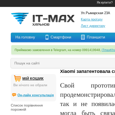
Як купити?
Ул.Рымарская 23А
Карта проїзду
Лист директору
На головну
Смартфони
Планшети
Приймаємо замовлення в Telegram, на номер 0991419948,
iTmaxKha
Xiaomi запатентовала с
МІЙ КОШИК
Свой протот
Ви нічого не обрали
продемонстрирова
Он-лайн консультація
так и не появила
Список порівняння
порожній
могла быть связ