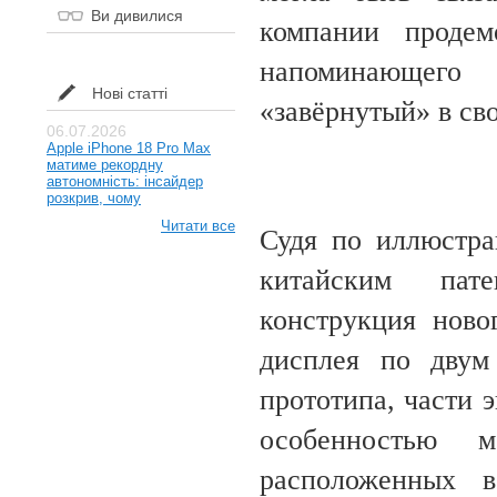
Ви дивилися
компании продем
напоминающего
Нові статті
«завёрнутый» в св
06.07.2026
Apple iPhone 18 Pro Max
матиме рекордну
автономність: інсайдер
розкрив, чому
Читати все
Судя по иллюстра
китайским пат
конструкция ново
дисплея по двум
прототипа, части 
особенностью 
расположенных в