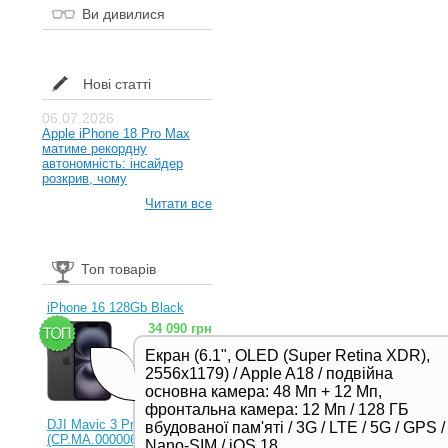
Ви дивилися
Нові статті
06.07.2026
Apple iPhone 18 Pro Max
матиме рекордну
автономність: інсайдер
розкрив, чому
Читати все
Топ товарів
iPhone 16 128Gb Black
34 090 грн
Екран (6.1", OLED (Super Retina XDR),
2556x1179) / Apple A18 / подвійна
основна камера: 48 Мп + 12 Мп,
фронтальна камера: 12 Мп / 128 ГБ
DJI Mavic 3 Pro (RC)
вбудованої пам'яті / 3G / LTE / 5G / GPS /
(CP.MA.00000654.01,
Nano-SIM / iOS 18