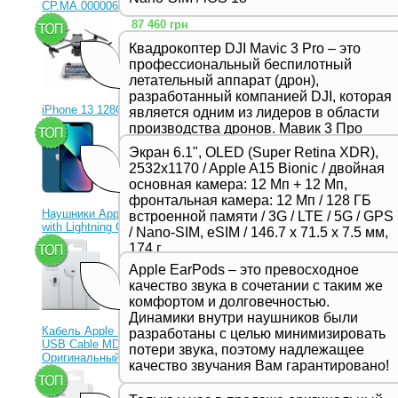
CP.MA.00000656.01)
87 460 грн
Квадрокоптер DJI Mavic 3 Pro – это
профессиональный беспилотный
летательный аппарат (дрон),
разработанный компанией DJI, которая
iPhone 13 128Gb Blue
является одним из лидеров в области
производства дронов. Мавик 3 Про
23 330 грн
представляет собой новейшую модель
Экран 6.1", OLED (Super Retina XDR),
в серии Mavic и отличается высоким
2532x1170 / Apple A15 Bionic / двойная
качеством съемки, продвинутыми
основная камера: 12 Мп + 12 Мп,
функциями и улучшенной
фронтальная камера: 12 Мп / 128 ГБ
производительностью,
Наушники Apple EarPods
встроенной памяти / 3G / LTE / 5G / GPS
предназначенной для
with Lightning Connector
/ Nano-SIM, eSIM / 146.7 х 71.5 х 7.5 мм,
профессиональных фотографов и
1 350 грн
174 г
видеооператоров.
Apple EarPods – это превосходное
качество звука в сочетании с таким же
комфортом и долговечностью.
Динамики внутри наушников были
Кабель Apple Lightning to
разработаны с целью минимизировать
USB Cable MD818ZM
потери звука, поэтому надлежащее
Оригинальный!
качество звучания Вам гарантировано!
630 грн