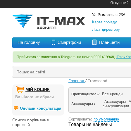
Як купити?
Ул.Рымарская 23А
Карта проїзду
Лист директору
На головну
Смартфони
Планшети
Приймаємо замовлення в Telegram, на номер 0991419948,
iTmaxKha
Главная
/
Transcend
МІЙ КОШИК
Все бренды
Производитель:
Ви нічого не обрали
iАксессуары
А
Аксессуары :
синхронизации
Он-лайн консультація
Сортировать:
по умолчанию
Список порівняння
Товары не найдены
порожній