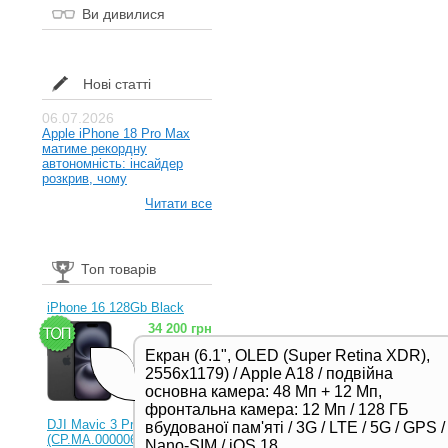
Ви дивилися
Нові статті
06.07.2026
Apple iPhone 18 Pro Max
матиме рекордну
автономність: інсайдер
розкрив, чому
Читати все
Топ товарів
iPhone 16 128Gb Black
34 200 грн
Екран (6.1", OLED (Super Retina XDR),
2556x1179) / Apple A18 / подвійна
основна камера: 48 Мп + 12 Мп,
фронтальна камера: 12 Мп / 128 ГБ
DJI Mavic 3 Pro (RC)
вбудованої пам'яті / 3G / LTE / 5G / GPS /
(CP.MA.00000654.01,
Nano-SIM / iOS 18