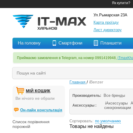
Як купити?
Ул.Рымарская 23А
Карта проїзду
Лист директору
На головну
Смартфони
Планшети
Приймаємо замовлення в Telegram, на номер 0991419948,
iTmaxKha
Главная
/
iBenzer
МІЙ КОШИК
Все бренды
Производитель:
Ви нічого не обрали
iАксессуары
А
Аксессуары :
синхронизации
Он-лайн консультація
Сортировать:
по умолчанию
Список порівняння
Товары не найдены
порожній