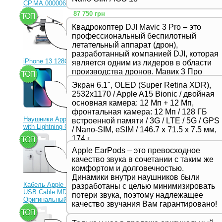
CP.MA.00000656.01)
87 750 грн
Квадрокоптер DJI Mavic 3 Pro – это
профессиональный беспилотный
летательный аппарат (дрон),
разработанный компанией DJI, которая
iPhone 13 128Gb Blue
является одним из лидеров в области
производства дронов. Мавик 3 Про
23 400 грн
представляет собой новейшую модель
Экран 6.1", OLED (Super Retina XDR),
в серии Mavic и отличается высоким
2532x1170 / Apple A15 Bionic / двойная
качеством съемки, продвинутыми
основная камера: 12 Мп + 12 Мп,
функциями и улучшенной
фронтальная камера: 12 Мп / 128 ГБ
производительностью,
Наушники Apple EarPods
встроенной памяти / 3G / LTE / 5G / GPS
предназначенной для
with Lightning Connector
/ Nano-SIM, eSIM / 146.7 х 71.5 х 7.5 мм,
профессиональных фотографов и
1 350 грн
174 г
видеооператоров.
Apple EarPods – это превосходное
качество звука в сочетании с таким же
комфортом и долговечностью.
Динамики внутри наушников были
Кабель Apple Lightning to
разработаны с целью минимизировать
USB Cable MD818ZM
потери звука, поэтому надлежащее
Оригинальный!
качество звучания Вам гарантировано!
630 грн