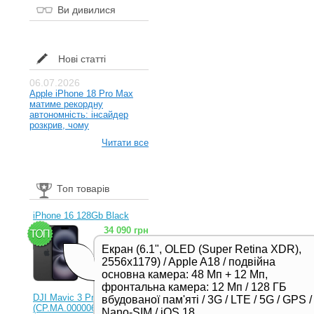
Ви дивилися
Нові статті
06.07.2026
Apple iPhone 18 Pro Max
матиме рекордну
автономність: інсайдер
розкрив, чому
Читати все
Топ товарів
iPhone 16 128Gb Black
34 090 грн
Екран (6.1", OLED (Super Retina XDR),
2556x1179) / Apple A18 / подвійна
основна камера: 48 Мп + 12 Мп,
фронтальна камера: 12 Мп / 128 ГБ
DJI Mavic 3 Pro (RC)
вбудованої пам'яті / 3G / LTE / 5G / GPS /
(CP.MA.00000654.01,
Nano-SIM / iOS 18