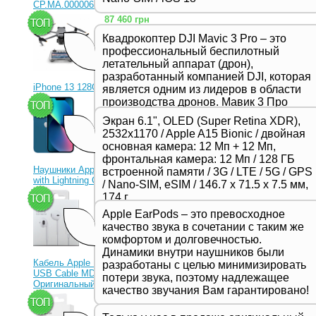
CP.MA.00000656.01)
87 460 грн
Квадрокоптер DJI Mavic 3 Pro – это
профессиональный беспилотный
летательный аппарат (дрон),
разработанный компанией DJI, которая
iPhone 13 128Gb Blue
является одним из лидеров в области
производства дронов. Мавик 3 Про
23 330 грн
представляет собой новейшую модель
Экран 6.1", OLED (Super Retina XDR),
в серии Mavic и отличается высоким
2532x1170 / Apple A15 Bionic / двойная
качеством съемки, продвинутыми
основная камера: 12 Мп + 12 Мп,
функциями и улучшенной
фронтальная камера: 12 Мп / 128 ГБ
производительностью,
Наушники Apple EarPods
встроенной памяти / 3G / LTE / 5G / GPS
предназначенной для
with Lightning Connector
/ Nano-SIM, eSIM / 146.7 х 71.5 х 7.5 мм,
профессиональных фотографов и
1 350 грн
174 г
видеооператоров.
Apple EarPods – это превосходное
качество звука в сочетании с таким же
комфортом и долговечностью.
Динамики внутри наушников были
Кабель Apple Lightning to
разработаны с целью минимизировать
USB Cable MD818ZM
потери звука, поэтому надлежащее
Оригинальный!
качество звучания Вам гарантировано!
630 грн