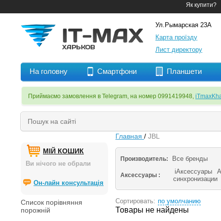
Як купити?
Ул.Рымарская 23А
Карта проїзду
Лист директору
На головну
Смартфони
Планшети
Приймаємо замовлення в Telegram, на номер 0991419948,
iTmaxKha
Главная
/
JBL
МІЙ КОШИК
Все бренды
Производитель:
Ви нічого не обрали
iАксессуары
А
Аксессуары :
синхронизации
Он-лайн консультація
Сортировать:
по умолчанию
Список порівняння
Товары не найдены
порожній