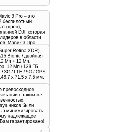
avic 3 Pro – это
й беспилотный
т (дрон),
панией DJI, которая
 лидеров в области
ов. Мавик 3 Про
ой новейшую модель
Super Retina XDR),
тличается высоким
A15 Bionic / двойная
, продвинутыми
2 Мп + 12 Мп,
шенной
а: 12 Мп / 128 ГБ
ью,
/ 3G / LTE / 5G / GPS
для
46.7 х 71.5 х 7.5 мм,
 фотографов и
то превосходное
очетании с таким же
вечностью.
наушников были
лью минимизировать
тому надлежащее
 Вам гарантировано!