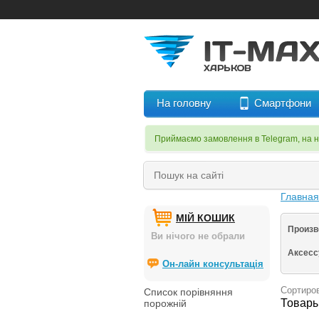
На головну
Смартфони
Приймаємо замовлення в Telegram, на 
Главна
МІЙ КОШИК
Произв
Ви нічого не обрали
Аксес
Он-лайн консультація
Сортиров
Список порівняння
Товары
порожній