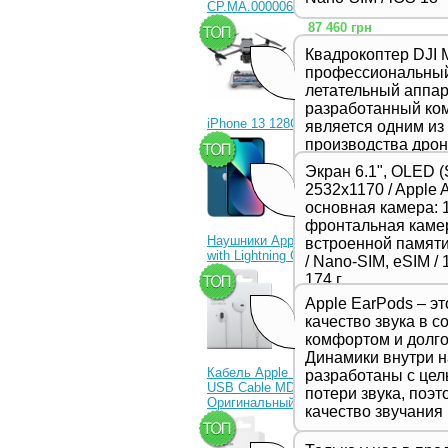
CP.MA.00000656.01)
87 460 грн
Квадрокоптер DJI M
профессиональны
летательный аппара
разработанный ком
iPhone 13 128Gb Blue
является одним из
производства дрон
23 330 грн
представляет соб
Экран 6.1", OLED (
в серии Mavic и о
2532x1170 / Apple 
качеством съемки
основная камера: 1
функциями и улуч
фронтальная камер
производительност
Наушники Apple EarPods
встроенной памяти 
предназначенной 
with Lightning Connector
/ Nano-SIM, eSIM / 1
профессиональных
1 350 грн
174 г
видеооператоров.
Apple EarPods – э
качество звука в с
комфортом и долго
Динамики внутри 
Кабель Apple Lightning to
разработаны с це
USB Cable MD818ZM
потери звука, поэ
Оригинальный!
качество звучания
630 грн