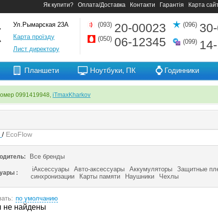
Як купити?
Оплата/Доставка
Контакти
Гарантія
Карта сай
Ул.Рымарская 23А
(093)
20-00023
(096)
30
Карта проїзду
(050)
06-12345
(099)
14
Лист директору
Планшети
Ноутбуки, ПК
Годинники
номер 0991419948,
iTmaxKharkov
я
/
EcoFlow
Все бренды
одитель:
iАксессуары
Авто-аксессуары
Аккумуляторы
Защитные пл
суары :
синхронизации
Карты памяти
Наушники
Чехлы
ать:
по умолчанию
 не найдены