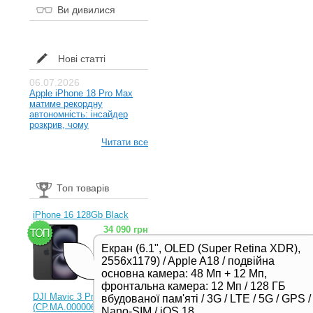
Ви дивилися
Нові статті
06.07.2026
Apple iPhone 18 Pro Max
матиме рекордну
автономність: інсайдер
розкрив, чому
Читати все
Топ товарів
iPhone 16 128Gb Black
34 090 грн
Екран (6.1", OLED (Super Retina XDR),
2556x1179) / Apple A18 / подвійна
основна камера: 48 Мп + 12 Мп,
фронтальна камера: 12 Мп / 128 ГБ
DJI Mavic 3 Pro (RC)
вбудованої пам'яті / 3G / LTE / 5G / GPS /
(CP.MA.00000654.01,
Nano-SIM / iOS 18