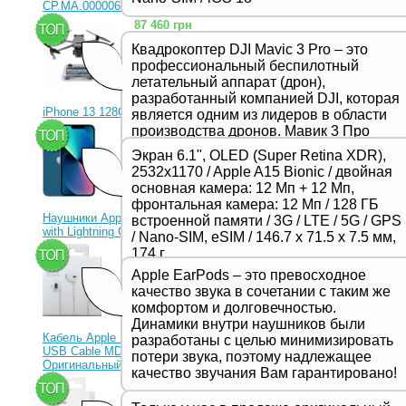
CP.MA.00000656.01)
87 460 грн
Квадрокоптер DJI Mavic 3 Pro – это
профессиональный беспилотный
летательный аппарат (дрон),
разработанный компанией DJI, которая
iPhone 13 128Gb Blue
является одним из лидеров в области
производства дронов. Мавик 3 Про
23 330 грн
представляет собой новейшую модель
Экран 6.1", OLED (Super Retina XDR),
в серии Mavic и отличается высоким
2532x1170 / Apple A15 Bionic / двойная
качеством съемки, продвинутыми
основная камера: 12 Мп + 12 Мп,
функциями и улучшенной
фронтальная камера: 12 Мп / 128 ГБ
производительностью,
Наушники Apple EarPods
встроенной памяти / 3G / LTE / 5G / GPS
предназначенной для
with Lightning Connector
/ Nano-SIM, eSIM / 146.7 х 71.5 х 7.5 мм,
профессиональных фотографов и
1 350 грн
174 г
видеооператоров.
Apple EarPods – это превосходное
качество звука в сочетании с таким же
комфортом и долговечностью.
Динамики внутри наушников были
Кабель Apple Lightning to
разработаны с целью минимизировать
USB Cable MD818ZM
потери звука, поэтому надлежащее
Оригинальный!
качество звучания Вам гарантировано!
630 грн