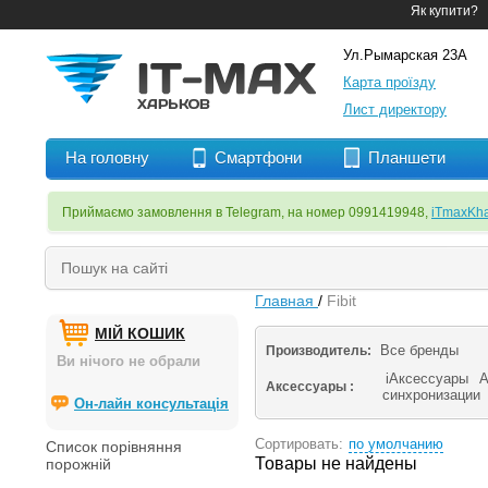
Як купити?
Ул.Рымарская 23А
Карта проїзду
Лист директору
На головну
Смартфони
Планшети
Приймаємо замовлення в Telegram, на номер 0991419948,
iTmaxKha
Главная
/
Fibit
МІЙ КОШИК
Все бренды
Производитель:
Ви нічого не обрали
iАксессуары
А
Аксессуары :
синхронизации
Он-лайн консультація
Сортировать:
по умолчанию
Список порівняння
Товары не найдены
порожній