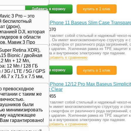
купить в 1 клик
avic 3 Pro – это
й беспилотный
Чехол для iPhone 11 Baseus Slim Case Transpar
т (дрон),
Артикул: 29070
панией DJI, которая
Baseus представляет собой стильный и надежный чехол-н
 лидеров в области
для iPhone 11. Он имеет многокомпонентную структуру и 
ов. Мавик 3 Про
защитить ваш смартфон от различного рода загрязнений, 
ой новейшую модель
потертостей и царапин. Усиленная рамка из TPE защитит 
Super Retina XDR),
тличается высоким
коммуникатора и внутреннюю электронику при падении.
A15 Bionic / двойная
Подробнее
Добавить к сравнению
, продвинутыми
2 Мп + 12 Мп,
шенной
а: 12 Мп / 128 ГБ
ью,
купить в 1 клик
/ 3G / LTE / 5G / GPS
для
46.7 х 71.5 х 7.5 мм,
 фотографов и
Чехол для iPhone 12/12 Pro Max Baseus Simplici
то превосходное
Transparent Clear
очетании с таким же
Артикул: 29455
вечностью.
Baseus представляет собой стильный и надежный чехол-н
наушников были
для iPhone. Он имеет многокомпонентную структуру и спо
лью минимизировать
защитить ваш смартфон от различного рода загрязнений, 
тому надлежащее
потертостей и царапин. Усиленная рамка из TPE защитит 
коммуникатора и внутреннюю электронику при падении.
 Вам гарантировано!
Подробнее
Добавить к сравнению