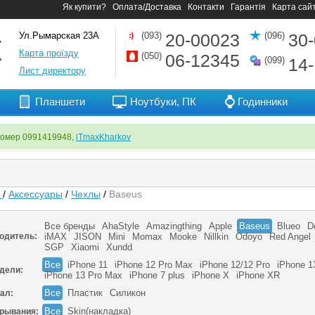
Як купити?
Оплата/Доставка
Контакти
Гарантія
Карта сай
Ул.Рымарская 23А
(093)
20-00023
(096)
30
Карта проїзду
(050)
06-12345
(099)
14
Лист директору
Планшети
Ноутбуки, ПК
Годинники
номер 0991419948,
iTmaxKharkov
я
/
Аксессуары
/
Чехлы
/
Baseus
Все бренды
AhaStyle
Amazingthing
Apple
Baseus
Blueo
D
одитель:
iMAX
JISON
Mini
Momax
Mooke
Nillkin
Odoyo
Red Angel
SGP
Xiaomi
Xundd
Все
iPhone 11
iPhone 12 Pro Max
iPhone 12/12 Pro
iPhone 1
дели:
iPhone 13 Pro Max
iPhone 7 plus
iPhone X
iPhone XR
Все
Пластик
Силикон
ал:
Все
Skin(накладка)
крывания: