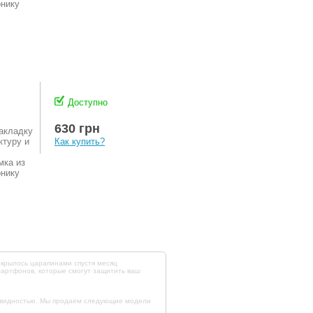
онику
Доступно
630 грн
акладку
ктуру и
Как купить?
мка из
онику
окрылось царапинами спустя месяц
мартфонов, которые смогут защитить ваш
зновидностью. Мы продаем следующие модели