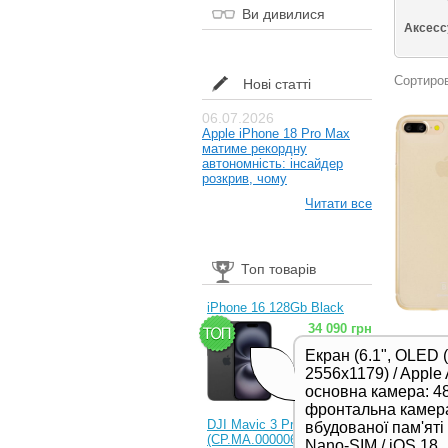
Ви дивилися
Аксес
Сортиров
Нові статті
06.07.2026
Apple iPhone 18 Pro Max
матиме рекордну
автономність: інсайдер
розкрив, чому
Читати все
Топ товарів
iPhone 16 128Gb Black
34 090 грн
Екран (6.1", OLED 
2556x1179) / Apple 
основна камера: 48
фронтальна камера
DJI Mavic 3 Pro (RC)
вбудованої пам'яті /
(CP.MA.00000654.01,
Nano-SIM / iOS 18