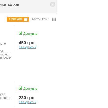
енки
Кабели
Доступно
450 грн
льно
Как купить?
ид
тируют
и брызг.
Доступно
суар
230 грн
невного
Как купить?