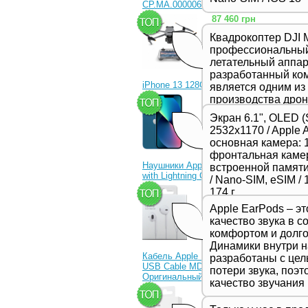
CP.MA.00000656.01)
87 460 грн
Квадрокоптер DJI M
профессиональны
летательный аппара
разработанный ком
iPhone 13 128Gb Blue
является одним из
производства дрон
23 330 грн
представляет соб
Экран 6.1", OLED (
в серии Mavic и о
2532x1170 / Apple 
качеством съемки
основная камера: 1
функциями и улуч
фронтальная камер
производительност
Наушники Apple EarPods
встроенной памяти 
предназначенной 
with Lightning Connector
/ Nano-SIM, eSIM / 1
профессиональных
1 350 грн
174 г
видеооператоров.
Apple EarPods – э
качество звука в с
комфортом и долго
Динамики внутри 
Кабель Apple Lightning to
разработаны с це
USB Cable MD818ZM
потери звука, поэ
Оригинальный!
качество звучания
630 грн