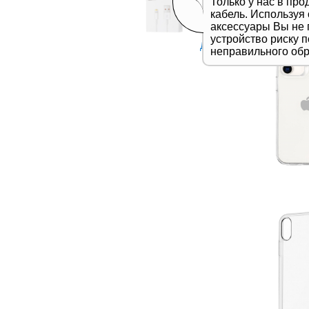
Только у нас в пр
кабель. Используя
аксессуары Вы не 
устройство риску 
Дивитись все
неправильного об