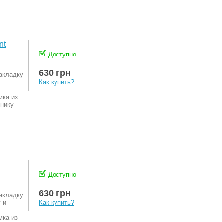
nt
Доступно
630 грн
акладку
Как купить?
мка из
онику
Доступно
630 грн
акладку
 и
Как купить?
мка из