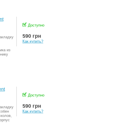
nt
Доступно
590 грн
акладку
Как купить?
мка из
онику
ent
Доступно
590 грн
акладку
собен
Как купить?
сколов,
корпус