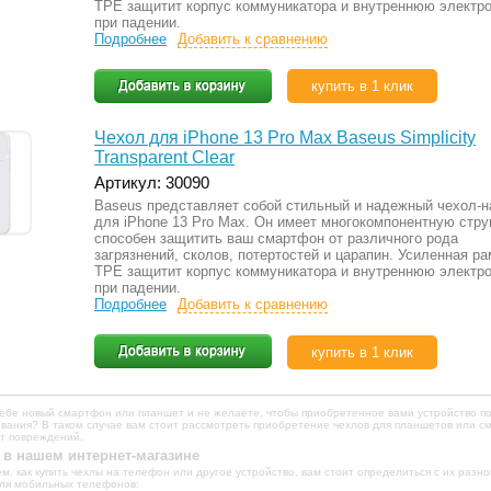
TPE защитит корпус коммуникатора и внутреннюю электр
при падении.
Подробнее
Добавить к сравнению
купить в 1 клик
Чехол для iPhone 13 Pro Max Baseus Simplicity
Transparent Clear
Артикул: 30090
Baseus представляет собой стильный и надежный чехол-н
для iPhone 13 Pro Max. Он имеет многокомпонентную стру
способен защитить ваш смартфон от различного рода
загрязнений, сколов, потертостей и царапин. Усиленная ра
TPE защитит корпус коммуникатора и внутреннюю электр
при падении.
Подробнее
Добавить к сравнению
купить в 1 клик
себе новый смартфон или планшет и не желаете, чтобы приобретенное вами устройство п
вания? В таком случае вам стоит рассмотреть приобретение чехлов для планшетов или с
от повреждений.
 в нашем интернет-магазине
м, как купить чехлы на телефон или другое устройство, вам стоит определиться с их ра
для мобильных телефонов: