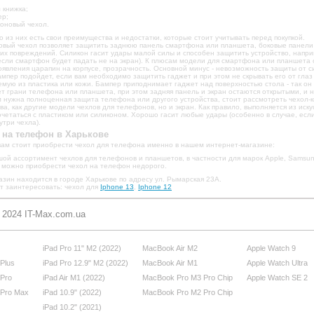
 книжка;
ер;
оновый чехол.
о из них есть свои преимущества и недостатки, которые стоит учитывать перед покупкой.
овый чехол позволяет защитить заднюю панель смартфона или планшета, боковые панели у
х повреждений. Силикон гасит удары малой силы и способен защитить устройство, наприм
если смартфон будет падать не на экран). К плюсам модели для смартфона или планшета 
оявления царапин на корпусе, прозрачность. Основной минус - невозможность защиты от с
мпер подойдет, если вам необходимо защитить гаджет и при этом не скрывать его от глаз
мую из пластика или кожи. Бампер приподнимает гаджет над поверхностью стола - так он
 грани телефона или планшета, при этом задняя панель и экран остаются открытыми, и н
 нужна полноценная защита телефона или другого устройства, стоит рассмотреть чехол-
ва, как другие модели чехлов для телефонов, но и экран. Как правило, выполняется из иск
четаться с пластиком или силиконом. Хорошо гасит любые удары (особенно в случае, есл
утри чехла).
 на телефон в Харькове
вам стоит приобрести чехол для телефона именно в нашем интернет-магазине:
ой ассортимент чехлов для телефонов и планшетов, в частности для марок Apple, Samsun
с можно приобрести чехол на телефон недорого.
зин находится в городе Харькове по адресу ул. Рымарская 23А.
т заинтересовать: чехол для
Iphone 13
,
Iphone 12
- 2024 IT-Max.com.ua
iPad Pro 11" M2 (2022)
MacBook Air M2
Apple Watch 9
 Plus
iPad Pro 12.9" M2 (2022)
MacBook Air M1
Apple Watch Ultra
 Pro
iPad Air M1 (2022)
MacBook Pro M3 Pro Chip
Apple Watch SE 2
 Pro Max
iPad 10.9" (2022)
MacBook Pro M2 Pro Chip
iPad 10.2" (2021)