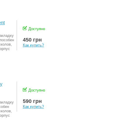
ent
Доступно
акладку
450 грн
способен
сколов,
Как купить?
корпус
ty
Доступно
590 грн
акладку
собен
Как купить?
сколов,
корпус