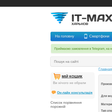
На головну
Смартфони
Приймаємо замовлення в Telegram, на 
Главна
МІЙ КОШИК
Ви нічого не обрали
Произв
Он-лайн консультація
Для мо
Список порівняння
Матери
порожній
Тип от