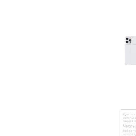
Купили 
использо
гаджет 
Чехлы
Перед те
чехлов 