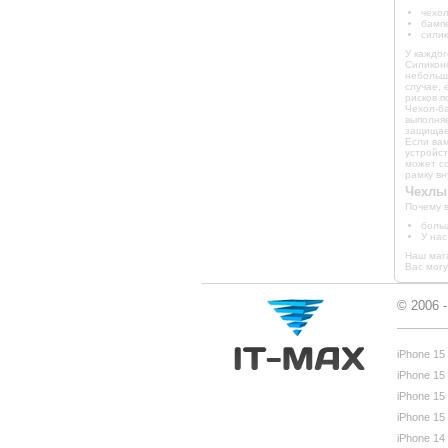
чехол
бамп
силик
У каждог
Силикон
небольши
случае, 
рисков п
Чехол-ба
выполняе
защищает
Если вам
устройст
может со
рамку вн
Чехлы
Почему 
больш
У на
Наш мага
Вас могу
© 2006 
iPhone 15
iPhone 15
iPhone 15
iPhone 15
iPhone 14