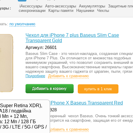
iАксессуары
Авто-аксессуары
Аккумуляторы
Защитные пл
суары :
синхронизации
Карты памяти
Наушники
Чехлы
ать:
по умолчанию
Чехол для iPhone 7 plus Baseus Slim Case
Transparent Gold
Артикул: 26601
Baseus Slim Case - это чехол-накладка, созданная специа
для iPhone 7 Plus. Он отличается от множества подобных
минимумом украшений, что позволит сохранить внешний в
вашего смартфона. Высококачественные материалы гаран
надежную защиту вашего гаджета от царапин, пыли, грязи 
Подробнее
Добавить к сравнению
купить в 1 клик
Чехол для iPhone X Baseus Transparent Red
(Super Retina XDR),
Артикул: 26928
A18 / подвійна
Стильный прозрачный чехол Baseus. Очень тонкий аксес
 Мп + 12 Мп,
прекрасно смотрится на смартфоне, защищая его от ежед
: 12 Мп / 128 ГБ
износа.
 3G / LTE / 5G / GPS /
Подробнее
Добавить к сравнению