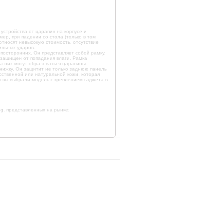
стройства от царапин на корпусе и
ер, при падении со стола (только в том
относят невысокую стоимость, отсутствие
ильных ударов.
 посторонних. Он представляет собой рамку,
 защищен от попадания влаги. Рамка
а них могут образоваться царапины.
книжку. Он защитит не только заднюю панель
усственной или натуральной кожи, которая
и вы выбрали модель с креплением гаджета в
g, представленных на рынке;