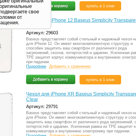
одаже оригинальный
 оригинальные
купить в 1 клик
подвергаете свое
поломки от
Чехол для iPhone 12 Baseus Simplicity Transpare
ращения.
Clear
Артикул: 29603
Baseus представляет собой стильный и надежный чехол-н
для iPhone 12. Он имеет многокомпонентную структуру и
способен защитить ваш смартфон от различного рода
загрязнений, сколов, потертостей и царапин. Усиленная ра
TPE защитит корпус коммуникатора и внутреннюю электр
при падении.
Подробнее
Добавить к сравнению
купить в 1 клик
Чехол для iPhone XR Baseus Simplicity Transpar
Clear
Артикул: 29791
Baseus представляет собой стильный и надежный чехол-н
для iPhone. Он имеет многокомпонентную структуру и спо
защитить ваш смартфон от различного рода загрязнений, 
потертостей и царапин. Усиленная рамка из TPE защитит 
коммуникатора и внутреннюю электронику при падении.
Подробнее
Добавить к сравнению