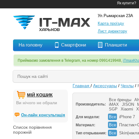
Як купити?
Ул.Рымарская 23А
Карта проїзду
Лист директору
На головну
Смартфони
Планшети
Приймаємо замовлення в Telegram, на номер 0991419948,
iTmaxKha
Главная
/
Аксессуары
/
Чехлы
/
МІЙ КОШИК
Все бренды
Ah
Ви нічого не обрали
Производитель:
iMAX
JISON
M
SGP
Xiaomi
X
Он-лайн консультація
Все
iPhone 7
Для модели:
Все
Пластик+
Материал:
Список порівняння
порожній
Все
Skin(накл
Тип открывания: