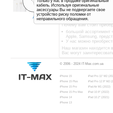
Только у нас в продаже оригинальный
или натуральной кожи, к
кабель. Используя оригинальные
гасит любые удары (особ
аксессуары Вы не подвергаете свое
рамку внутри чехла).
устройство риску поломки от
Дивитись все
Чехлы на телефон
неправильного обращения.
Почему вам стоит приобр
большой ассортимент ч
Apple, Samsung, предс
У нас можно приобрест
Наш магазин находится в
Вас могут заинтересоват
© 2006 - 2024 IT-Max.com.ua
iPhone 15
iPad Pro 11" M2 (20
iPhone 15 Plus
iPad Pro 12.9" M2 (
iPhone 15 Pro
iPad Air M1 (2022)
iPhone 15 Pro Max
iPad 10.9" (2022)
iPhone 14
iPad 10.2" (2021)
iPhone 13