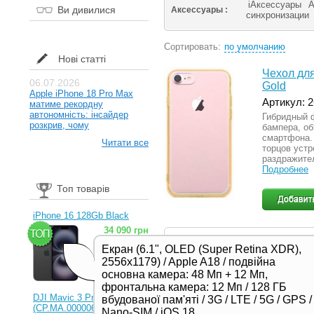
iАксессуары
А
Ви дивилися
Аксессуары :
синхронизации
Сортировать:
по умолчанию
Нові статті
Чехол для
06.07.2026
Gold
Apple iPhone 18 Pro Max
Артикул: 
матиме рекордну
автономність: інсайдер
Гибридный 
розкрив, чому
бампера, о
смартфона.
Читати все
торцов устр
раздражите
Подробнее
Топ товарів
iPhone 16 128Gb Black
34 090 грн
Купили себе новый смарт
Екран (6.1", OLED (Super Retina XDR),
устройство покрылось ца
2556x1179) / Apple A18 / подвійна
стоит рассмотреть приоб
основна камера: 48 Мп + 12 Мп,
защитить ваш гаджет от 
фронтальна камера: 12 Мп / 128 ГБ
Чехлы в нашем ин
DJI Mavic 3 Pro (RC)
вбудованої пам'яті / 3G / LTE / 5G / GPS /
(CP.MA.00000654.01,
Nano-SIM / iOS 18