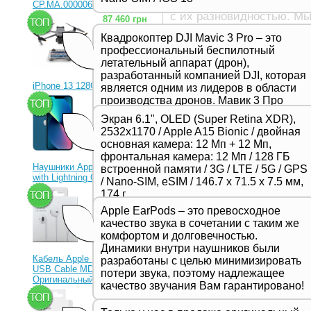
Перед тем, как купить ч
CP.MA.00000656.01)
с их разновидностью. М
87 460 грн
телефонов:
Квадрокоптер DJI Mavic 3 Pro – это
чехол книжка;
профессиональный беспилотный
бампер;
летательный аппарат (дрон),
силиконовый чехол.
разработанный компанией DJI, которая
iPhone 13 128Gb Blue
является одним из лидеров в области
У каждого из них есть с
производства дронов. Мавик 3 Про
23 330 грн
покупкой.
представляет собой новейшую модель
Силиконовый чехол позв
Экран 6.1", OLED (Super Retina XDR),
в серии Mavic и отличается высоким
2532x1170 / Apple A15 Bionic / двойная
боковые панели устройст
качеством съемки, продвинутыми
основная камера: 12 Мп + 12 Мп,
гасит удары малой силы 
функциями и улучшенной
фронтальная камера: 12 Мп / 128 ГБ
стола (только в том случ
производительностью,
Наушники Apple EarPods
встроенной памяти / 3G / LTE / 5G / GPS
для смартфона или планш
предназначенной для
with Lightning Connector
/ Nano-SIM, eSIM / 146.7 х 71.5 х 7.5 мм,
появления царапин на ко
профессиональных фотографов и
1 350 грн
174 г
от сильных ударов.
видеооператоров.
Apple EarPods – это превосходное
Чехол-бампер подойдет, 
качество звука в сочетании с таким же
его от глаз посторонних
комфортом и долговечностью.
кожи. Бампер приподнима
Динамики внутри наушников были
попадания влаги. Рамка 
Кабель Apple Lightning to
разработаны с целью минимизировать
и экран остаются открыт
USB Cable MD818ZM
потери звука, поэтому надлежащее
Если вам нужна полноцен
Оригинальный!
качество звучания Вам гарантировано!
рассмотреть чехол-книжку
630 грн
модели чехлов для телеф